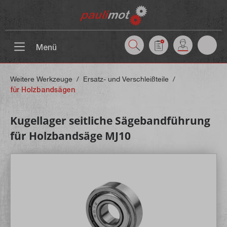
inhalt springen
Menü
Weitere Werkzeuge
/
Ersatz- und Verschleißteile
/
für Holzbandsägen
Kugellager seitliche Sägebandführung
für Holzbandsäge MJ10