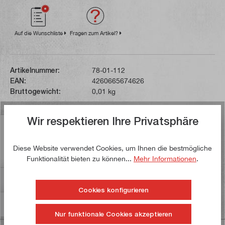
Auf die Wunschliste
Fragen zum Artikel?
Artikelnummer:
78-01-112
EAN:
4260665674626
Bruttogewicht:
0,01 kg
Wir respektieren Ihre Privatsphäre
Beschreibung
Kugellager seitliche Sägebandführung für Holzbandsäge
Diese Website verwendet Cookies, um Ihnen die bestmögliche
MJ10
Funktionalität bieten zu können...
Mehr Informationen
.
Bewertungen
Cookies konfigurieren
Informationen zur Produktsicherheit
Nur funktionale Cookies akzeptieren