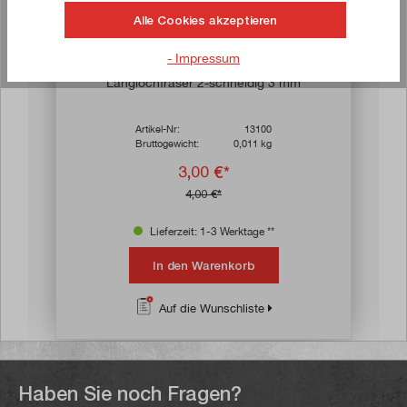
Alle Cookies akzeptieren
- Impressum
n 4.8 von 5 Sternen
Durchschnittliche Bewertung von 4.8 von 
Langlochfräser 2-schneidig 3 mm
Artikel-Nr:
13100
Bruttogewicht:
0,011 kg
3,00 €*
4,00 €*
Lieferzeit: 1-3 Werktage **
In den Warenkorb
Auf die Wunschliste
Haben Sie noch Fragen?