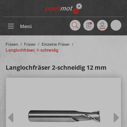
inhalt springen
Menü
Fräsen
/
Fräser
/
Einzelne Fräser
/
Langlochfräser, 2-schneidig
Langlochfräser 2-schneidig 12 mm