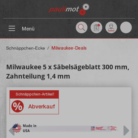
inhalt springen
Menü
Schnäppchen-Ecke
/
Milwaukee-Deals
Milwaukee 5 x Säbelsägeblatt 300 mm,
Zahnteilung 1,4 mm
Schnäppchen-Artikel!
Abverkauf