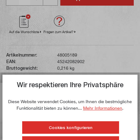
Auf die Wunschliste
Fragen zum Artikel?
Artikelnummer:
48005189
EAN:
45242082902
Bruttogewicht:
0,216 kg
Wir respektieren Ihre Privatsphäre
Beschreibung
Diese aus 8 % kobaltlegiertem Bi-Metall hergestellten
Diese Website verwendet Cookies, um Ihnen die bestmögliche
Säbelsägeblätter sind durch ihre Stärke von nur 0,9 mm
Funktionalität bieten zu können...
Mehr Informationen
.
optimal für sch…
Mehr
Cookies konfigurieren
Bewertungen