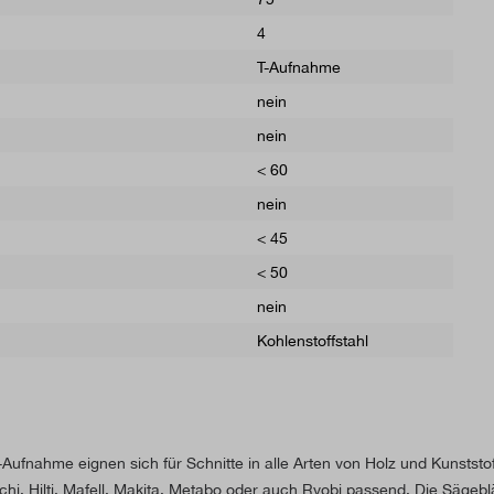
4
T-Aufnahme
nein
nein
< 60
nein
< 45
< 50
nein
Kohlenstoffstahl
T-Aufnahme eignen sich für Schnitte in alle Arten von Holz und Kunstst
chi, Hilti, Mafell, Makita, Metabo oder auch Ryobi passend. Die Sägebl