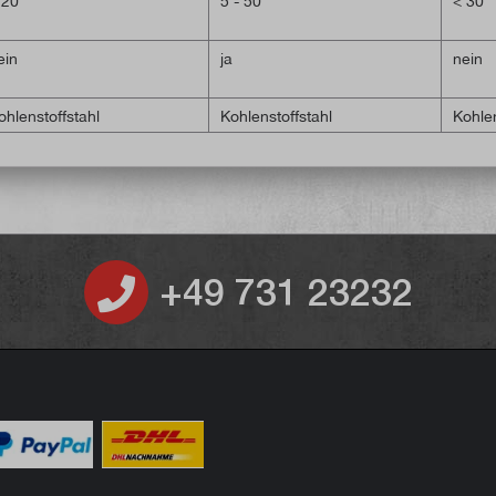
 20
5 - 50
< 30
ein
ja
nein
ohlenstoffstahl
Kohlenstoffstahl
Kohlen
+49 731 23232