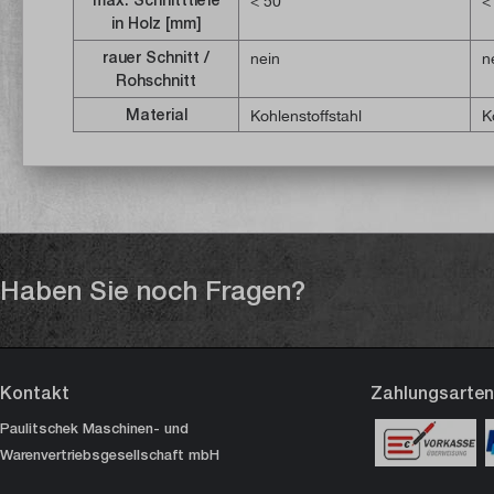
< 50
<
in Holz [mm]
rauer Schnitt /
nein
n
Rohschnitt
Material
Kohlenstoffstahl
K
Haben Sie noch Fragen?
Kontakt
Zahlungsarten
Paulitschek Maschinen- und
Warenvertriebsgesellschaft mbH