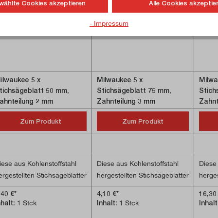
wählte Cookies akzeptieren
Alle Cookies akzeptie
- Impressum
ilwaukee 5 x
Milwaukee 5 x
Milwa
tichsägeblatt 50 mm,
Stichsägeblatt 75 mm,
Stich
ahnteilung 2 mm
Zahnteilung 3 mm
Zahnt
Zum Produkt
Zum Produkt
iese aus Kohlenstoffstahl
Diese aus Kohlenstoffstahl
Diese 
ergestellten Stichsägeblätter
hergestellten Stichsägeblätter
herges
it T-Aufnahme eignen sich
mit T-Aufnahme eignen sich
mit T
,40 €*
4,10 €*
16,30
ür Schnitte in alle Arten von
für Schnitte in alle Arten von
für Sc
nhalt:
1 Stck
Inhalt:
1 Stck
Inhal
olz und Kunststoff. Neben
Holz und Kunststoff. Neben
Holz 