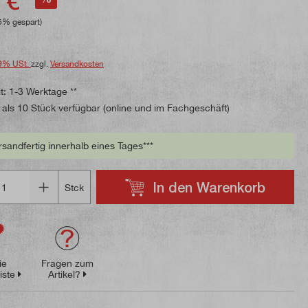
 €*
5% gespart)
9% USt.
zzgl.
Versandkosten
t: 1-3 Werktage **
als 10 Stück verfügbar (online und im Fachgeschäft)
rsandfertig innerhalb eines Tages***
In den Warenkorb
Stck
ie
Fragen zum
iste
Artikel?