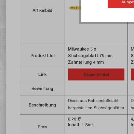
Ausge
Artikelbild
Milwaukee 5 x
M
Produkttitel
Stichsägeblatt 75 mm,
S
Zahnteilung 4 mm
Z
Link
Dieser Artikel
Bewertung
Diese aus Kohlenstoffstahl
D
Beschreibung
hergestellten Stichsägeblätter
h
mit T-Aufnahme eignen sich
m
6,20 €*
4
für Schnitte in alle Arten von
f
Inhalt:
1 Stck
I
Preis
Holz und Kunststoff. Neben
H