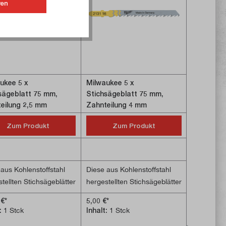
ren
ukee 5 x
Milwaukee 5 x
Milwaukee
sägeblatt 75 mm,
Stichsägeblatt 75 mm,
Stichsäge
eilung 2,5 mm
Zahnteilung 4 mm
Zahnteil
Zum Produkt
Zum Produkt
Z
aus Kohlenstoffstahl
Diese aus Kohlenstoffstahl
Diese aus 
tellten Stichsägeblätter
hergestellten Stichsägeblätter
hergestell
-Aufnahme eignen sich
mit T-Aufnahme eignen sich
mit T-Auf
 €*
5,00 €*
9,90 €*
hnitte in alle Arten von
für Schnitte in alle Arten von
für Schnitt
t:
1 Stck
Inhalt:
1 Stck
Inhalt:
1 S
und Kunststoff. Neben
Holz und Kunststoff. Neben
Holz und K