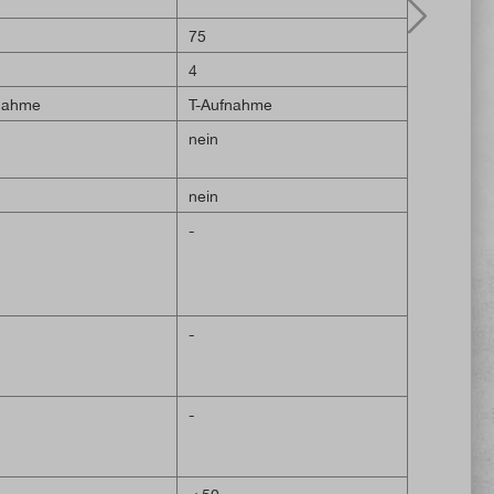
ukee ist das
Milwaukee ist das
Milwaukee 
sägeblatt auch bei den
Stichsägeblatt auch bei den
Stichsägeb
75
105
n Hersteller wie z. B.
meisten Hersteller wie z. B.
meisten He
4
4
Bosch, DeWalt, Festool,
AEG, Bosch, DeWalt, Festool,
AEG, Bosc
nahme
T-Aufnahme
T-Aufnah
i, Hilti, Mafell, Makita,
Hitachi, Hilti, Mafell, Makita,
Hitachi, Hi
nein
nein
o oder auch Ryobi
Metabo oder auch Ryobi
Metabo od
nd. Die Sägeblätter
passend. Die scharfe und
passend.
zen einen schmalen
aggressive Verzahnung ist
nein
nein
örper für flexiblere
ideal für schnelle Schnitte in
-
-
tte. Sie haben Zähne
Holz.
eiden Seiten, was
ches und präzises
 von engen Kurven
-
-
icht. Für beste
isse sollte der
lhub an der Stichsäge
-
-
schaltet werden.