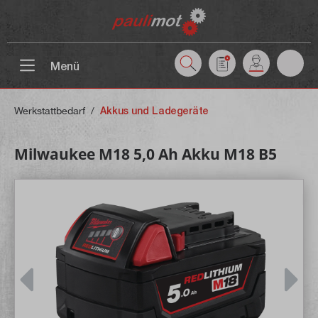
inhalt springen
Menü
Werkstattbedarf
/
Akkus und Ladegeräte
Milwaukee M18 5,0 Ah Akku M18 B5