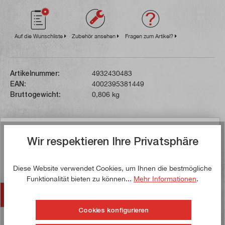
Auf die Wunschliste
Zubehör ansehen
Fragen zum Artikel?
Artikelnummer:
4932430483
EAN:
4002395381449
Bruttogewicht:
0,806 kg
Beschreibung
Wir respektieren Ihre Privatsphäre
Dieser 5,0 Ampere-Akku verfügt über die REDLINK-
Elektronik. Dabei handelt es sich um ein komplexes,
Diese Website verwendet Cookies, um Ihnen die bestmögliche
elektronisches Leistungs…
Mehr
Funktionalität bieten zu können...
Mehr Informationen
.
Zubehör
Cookies konfigurieren
Bewertungen