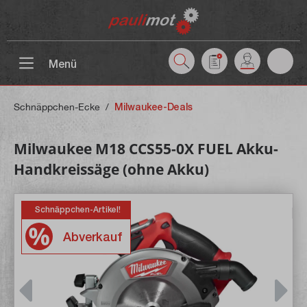
inhalt springen
Menü
Schnäppchen-Ecke
/
Milwaukee-Deals
Milwaukee M18 CCS55-0X FUEL Akku-
Handkreissäge (ohne Akku)
Schnäppchen-Artikel!
Abverkauf