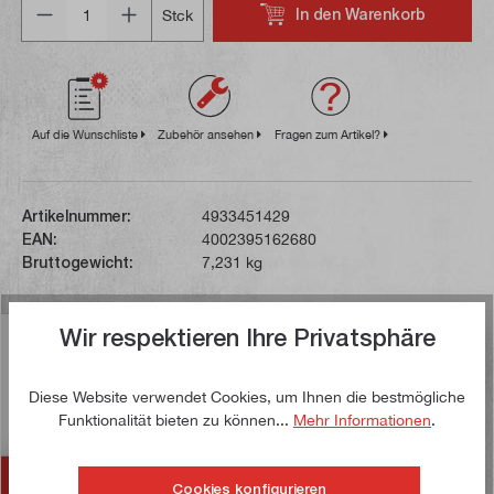
In den Warenkorb
Stck
Auf die Wunschliste
Zubehör ansehen
Fragen zum Artikel?
Artikelnummer:
4933451429
EAN:
4002395162680
Bruttogewicht:
7,231 kg
Wir respektieren Ihre Privatsphäre
Beschreibung
Diese Akku-Handkreissäge verfügt über eine
Diese Website verwendet Cookies, um Ihnen die bestmögliche
Leerlaufdrehzahl von 5.000 Umdrehungen pro Minute.
Funktionalität bieten zu können...
Mehr Informationen
.
Der Magnesiumschuh reduziert d…
Mehr
Zubehör
Cookies konfigurieren