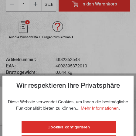
In den Warenkorb
Stck
Auf die Wunschliste
Fragen zum Artikel?
Artikelnummer:
4932352543
EAN:
4002395372010
Bruttogewicht:
0,044 kg
Wir respektieren Ihre Privatsphäre
Beschreibung
Diese Website verwendet Cookies, um Ihnen die bestmögliche
Dieser schlagfeste Steckschlüsseleinsatz mit Hex-
Funktionalität bieten zu können...
Mehr Informationen
.
Einspannschaft 1/4" ist für den Einsatz in
Akkuschraubern vorgesehen. Er is…
Mehr
Cookies konfigurieren
Bewertungen