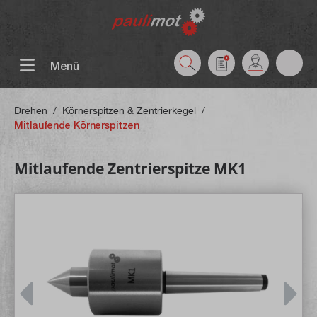
inhalt springen
Menü
Drehen
/
Körnerspitzen & Zentrierkegel
/
Mitlaufende Körnerspitzen
Mitlaufende Zentrierspitze MK1