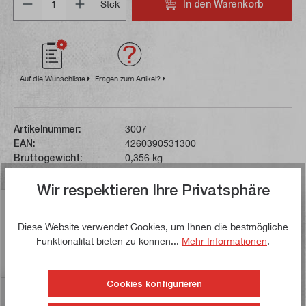
In den Warenkorb
Stck
Auf die Wunschliste
Fragen zum Artikel?
Artikelnummer:
3007
EAN:
4260390531300
Bruttogewicht:
0,356 kg
Wir respektieren Ihre Privatsphäre
Beschreibung
Diese Website verwendet Cookies, um Ihnen die bestmögliche
Die Körnerspitze ist doppelt gelagert und erreicht
Funktionalität bieten zu können...
Mehr Informationen
.
dadurch eine hohe Rundlaufgenauigkeit von max. 0,015
mm. Sie ist bis zu…
Mehr
Cookies konfigurieren
Bewertungen
21