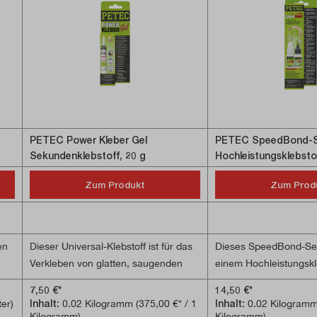
PETEC Power Kleber Gel
PETEC SpeedBond-Se
Sekundenklebstoff, 20 g
Hochleistungsklebstoff
Zum Produkt
Zum Prod
en
Dieser Universal-Klebstoff ist für das
Dieses SpeedBond-Set
Verkleben von glatten, saugenden
einem Hochleistungskl
und porösen Oberflächen geeignet.
einem Filler. Die Verk
7,50 €*
14,50 €*
Es können Materialien, wie z. B.
Reparatur von Kunststo
ter)
Inhalt:
0.02 Kilogramm
(375,00 €* / 1
Inhalt:
0.02 Kilogram
Metall, Kunststoff, Gummi, Filz, PVC,
Gummi, Keramik, Porze
Kilogramm)
Kilogramm)