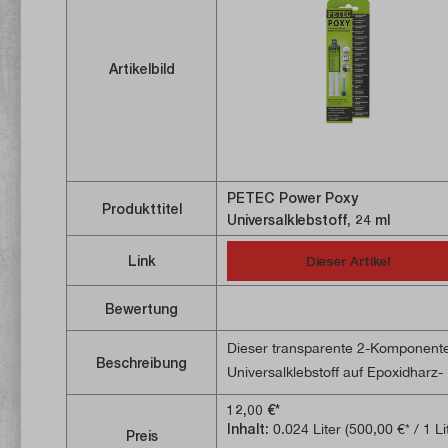
Artikelbild
PETEC Power Poxy
Produkttitel
Universalklebstoff, 24 ml
Link
Dieser Artikel
Bewertung
Dieser transparente 2-Komponent
Beschreibung
Universalklebstoff auf Epoxidharz-
Basis verfügt über eine hohe Zug-,
12,00 €*
Schlag- und Druckfestigkeit und
Inhalt:
0.024 Liter
(500,00 €* / 1 Li
Preis
haftet ausgezeichnet auf Metall,