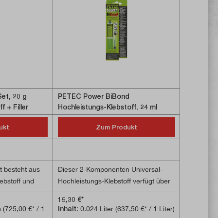
t, 20 g
PETEC Power BiBond
 + Filler
Hochleistungs-Klebstoff, 24 ml
ukt
Zum Produkt
 besteht aus
Dieser 2-Komponenten Universal-
ebstoff und
Hochleistungs-Klebstoff verfügt über
lebung und
eine extrem hohe Zug-, Scher- und
15,30 €*
ff, Metall,
Schälfestigkeit und haftet
m
(725,00 €* / 1
Inhalt:
0.024 Liter
(637,50 €* / 1 Liter)
llan, Holz
ausgezeichnet auf Metall, Kunststoff,