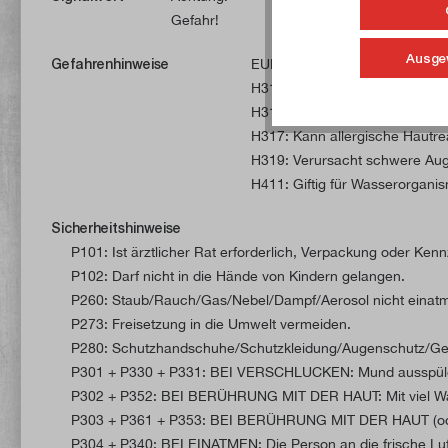
Gefahr!
Ausge
Gefahrenhinweise
EUH205: Enthält epoxidhaltige
H314: Verursacht schwere Ve
H315: Verursacht Hautreizung
H317: Kann allergische Hautre
H319: Verursacht schwere Aug
H411: Giftig für Wasserorganism
Sicherheitshinweise
P101: Ist ärztlicher Rat erforderlich, Verpackung oder Kenn
P102: Darf nicht in die Hände von Kindern gelangen.
P260: Staub/Rauch/Gas/Nebel/Dampf/Aerosol nicht einat
P273: Freisetzung in die Umwelt vermeiden.
P280: Schutzhandschuhe/Schutzkleidung/Augenschutz/Ge
P301 + P330 + P331: BEI VERSCHLUCKEN: Mund ausspülen
P302 + P352: BEI BERÜHRUNG MIT DER HAUT: Mit viel W
P303 + P361 + P353: BEI BERÜHRUNG MIT DER HAUT (oder d
P304 + P340: BEI EINATMEN: Die Person an die frische Luf