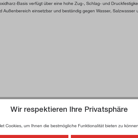
idharz-Basis verfügt über eine hohe Zug-, Schlag- und Druckfestigkeit
 und Außenbereich einsetzbar und beständig gegen Wasser, Salzwasser 
Wir respektieren Ihre Privatsphäre
t Cookies, um Ihnen die bestmögliche Funktionalität bieten zu können