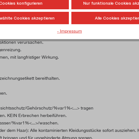
Cookies konfigurieren
Nur funktionale Cookies ak
wählte Cookies akzeptieren
Alle Cookies akzeptie
 Verbindungen. Kann allergische Reaktionen hervorrufen.
rätzungen der Haut und schwere Augenschäden.
- Impressum
en.
aktionen verursachen.
enreizung.
en, mit langfristiger Wirkung.
zeichnungsetikett bereithalten.
men.
sichtsschutz/Gehörschutz/%var1%<...> tragen
. KEIN Erbrechen herbeiführen.
asser/%var1%<...>/waschen.
em Haar): Alle kontaminierten Kleidungsstücke sofort ausziehen. 
t bringen und für ungehinderte Atmung sorgen.