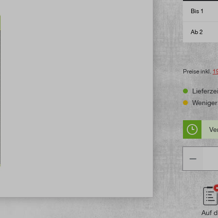
Bis
1
Ab
2
Preise inkl.
1
Lieferzei
Weniger 
Ve
Anzahl
Auf d