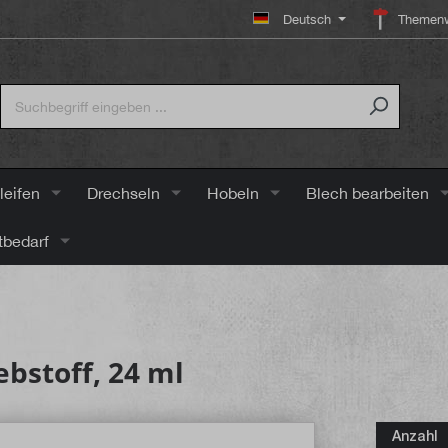
Deutsch
Themenw
leifen
Drechseln
Hobeln
Blech bearbeiten
tbedarf
bstoff, 24 ml
Anzahl