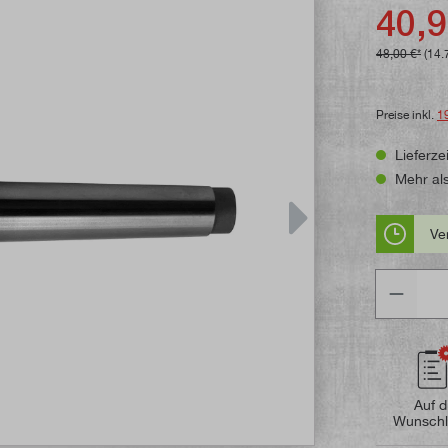
Durchschni
40,9
48,00 €*
(14.
Preise inkl.
1
Lieferzei
Mehr als
Ve
Anzahl
Auf d
Wunschl