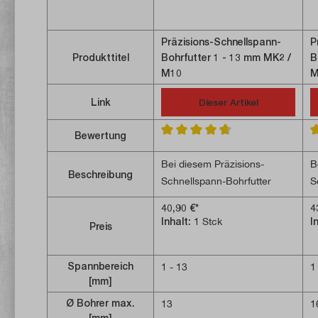
Präzisions-Schnellspann-
P
Produkttitel
Bohrfutter 1 - 13 mm MK2 /
B
M10
M
Link
Dieser Artikel
Bewertung
Durchschnittliche Bewertung von 4
D
Bei diesem Präzisions-
B
Beschreibung
Schnellspann-Bohrfutter
S
besteht der Kegeldorn und
b
40,90 €*
4
die Bohreraufnahme aus
die Bohrer
Inhalt:
1 Stck
I
Preis
Hinweis: Bohrfutter sind nicht
H
einem Teil, d. h. der
e
für Fräsarbeiten geeignet.
f
Kegeldorn kann nicht vom
K
Bohrfutter getrennt werden.
Bohr
Spannbereich
1 - 13
1
[mm]
Durch diese Bauweise kann
D
im Gegensatz zu Bohrfuttern
i
Ø Bohrer max.
13
1
mit eingestecktem Kegeldorn
mit eingeste
[mm]