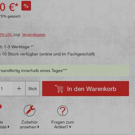
ttliche Bewertung von 4.8 von 5 Sternen
0 €*
%
79% gespart)
9% USt.
zzgl.
Versandkosten
t: 1-3 Werktage **
 10 Stück verfügbar (online und im Fachgeschäft)
rsandfertig innerhalb eines Tages***
In den Warenkorb
Stck
ie
Zubehör
Fragen zum
iste
ansehen
Artikel?