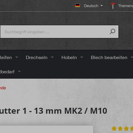
Deutsch
Themenw
leifen
Drechseln
Hobeln
Blech bearbeiten
tbedarf
nde
utter 1 - 13 mm MK2 / M10