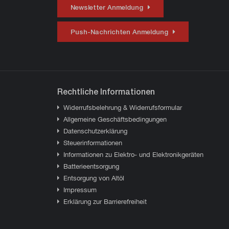
Spannbereich dieses Futters
Spannbere
Newsletter Anmeldung
beträgt 1 bis 13 mm. Da die
beträgt 1 
drei Spannbacken vollständig
drei Spann
Push-Nachrichten Anmeldung
schließen, ist auch das
schließen,
Spannen von Werkzeugen
Spannen 
mit einem
mit einem
Schaftdurchmesser von
Schaftdur
weniger als 1 mm möglich.
Rechtliche Informationen
Widerrufsbelehrung & Widerrufsformular
Allgemeine Geschäftsbedingungen
Datenschutzerklärung
Steuerinformationen
Informationen zu Elektro- und Elektronikgeräten
Batterieentsorgung
Entsorgung von Altöl
Impressum
Erklärung zur Barrierefreiheit