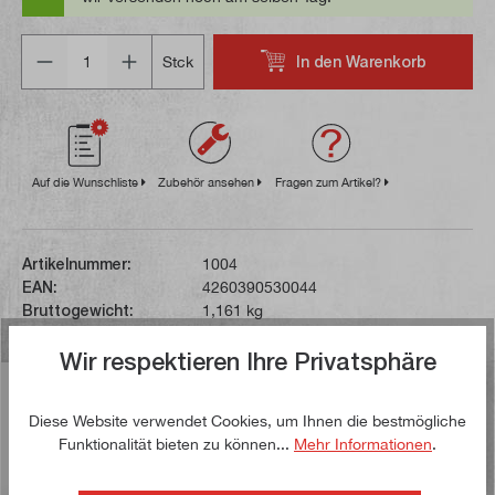
Anzahl
In den Warenkorb
Stck
Auf die Wunschliste
Zubehör ansehen
Fragen zum Artikel?
Artikelnummer:
1004
EAN:
4260390530044
Bruttogewicht:
1,161 kg
Wir respektieren Ihre Privatsphäre
Beschreibung
Diese Website verwendet Cookies, um Ihnen die bestmögliche
Dieses Schnellspann-Bohrfutter wird inklusive
Funktionalität bieten zu können...
Mehr Informationen
.
Kegeldorn geliefert. Kegeldorn und Bohrfutter sind über
einen formschlüssigen…
Mehr