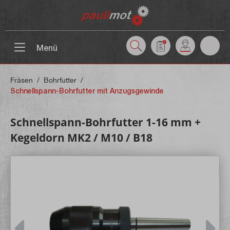
inhalt springen
Menü
Fräsen
/
Bohrfutter
/
Schnellspann-Bohrfutter mit Anzugsgewinde
Schnellspann-Bohrfutter 1-16 mm +
Kegeldorn MK2 / M10 / B18