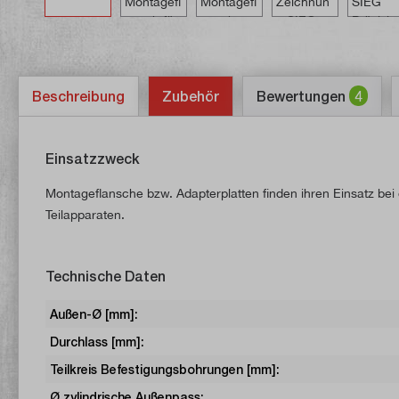
Beschreibung
Zubehör
Bewertungen
4
Einsatzzweck
Montageflansche bzw. Adapterplatten finden ihren Einsatz be
Teilapparaten.
Technische Daten
Außen-Ø [mm]:
Durchlass [mm]:
Teilkreis Befestigungsbohrungen [mm]:
Ø zylindrische Außenpass: