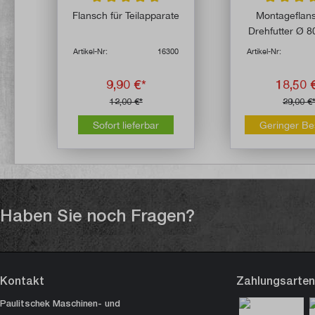
Durchschnittliche Bewertung von 4.8 von 5 Stern
Durchschni
Flansch für Teilapparate
Montageflans
Drehfutter Ø 
Teilappar
Artikel-Nr:
16300
Artikel-Nr:
9,90 €*
18,50 
12,00 €*
29,00 €
Sofort lieferbar
Geringer Be
Haben Sie noch Fragen?
Kontakt
Zahlungsarten
Paulitschek Maschinen- und