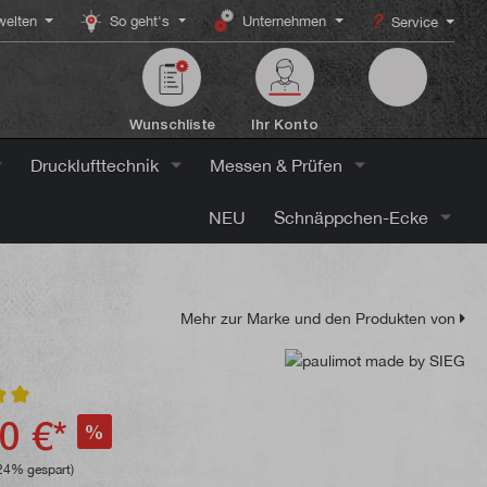
elten
So geht's
Unternehmen
Service
Wunschliste
Ihr Konto
Drucklufttechnik
Messen & Prüfen
NEU
Schnäppchen-Ecke
Mehr zur Marke und den Produkten von
ttliche Bewertung von 5 von 5 Sternen
0 €*
%
24% gespart)