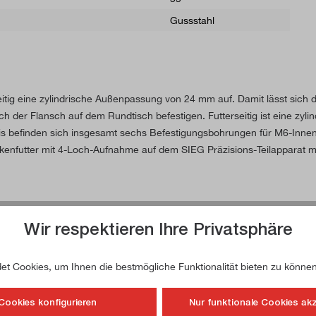
Gussstahl
eitig eine zylindrische Außenpassung von 24 mm auf. Damit lässt sich d
ich der Flansch auf dem Rundtisch befestigen. Futterseitig ist eine z
kreis befinden sich insgesamt sechs Befestigungsbohrungen für M6-In
enfutter mit 4-Loch-Aufnahme auf dem SIEG Präzisions-Teilapparat m
Wir respektieren Ihre Privatsphäre
kenfutter mit zylindrischer Aufnahme
t Cookies, um Ihnen die bestmögliche Funktionalität bieten zu können
Cookies konfigurieren
Nur funktionale Cookies ak