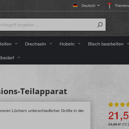
Deutsch
Themenw
leifen
Drechseln
Hobeln
Blech bearbeiten
tbedarf
sions-Teilapparat
Durchschni
21,5
24,50 €*
(12.