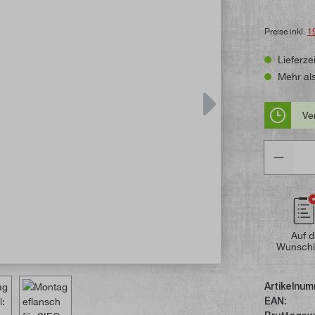
Preise inkl.
1
Lieferzei
Mehr als
Ve
Anzahl
Auf d
Wunschl
Artikelnum
EAN: