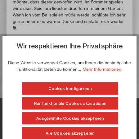
möchte, dass dieser geworfen wird. Im Sommer spielen
wir dieses Spiel am liebsten draußen in meinem Garten.
Wenn ich vom Ballspielen müde werde, schlüpfe ich sehr
gerne unter eine warme Decke und schlafe mich wieder
fit.
Vielen Dank, Junior, für das Gespräch und die vielen
Wir respektieren Ihre Privatsphäre
interessanten Einblicke in Deinen beruflichen Alltag bei
paulimot.
Diese Website verwendet Cookies, um Ihnen die bestmögliche
Funktionalität bieten zu können...
Mehr Informationen
.
Zurück
Cookies konfigurieren
Nur funktionale Cookies akzeptieren
Haben Sie noch Fragen?
Ausgewählte Cookies akzeptieren
+49 731 23232
Alle Cookies akzeptieren