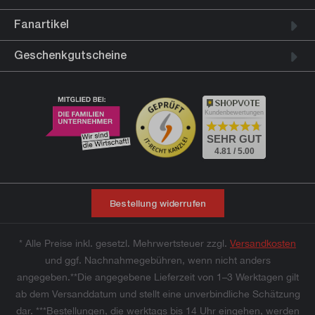
Fanartikel
Geschenkgutscheine
Kundenbewertungen
SEHR GUT
4.81 / 5.00
Bestellung widerrufen
* Alle Preise inkl. gesetzl. Mehrwertsteuer zzgl.
Versandkosten
und ggf. Nachnahmegebühren, wenn nicht anders
angegeben.**Die angegebene Lieferzeit von 1–3 Werktagen gilt
ab dem Versanddatum und stellt eine unverbindliche Schätzung
dar. ***Bestellungen, die werktags bis 14 Uhr eingehen, werden