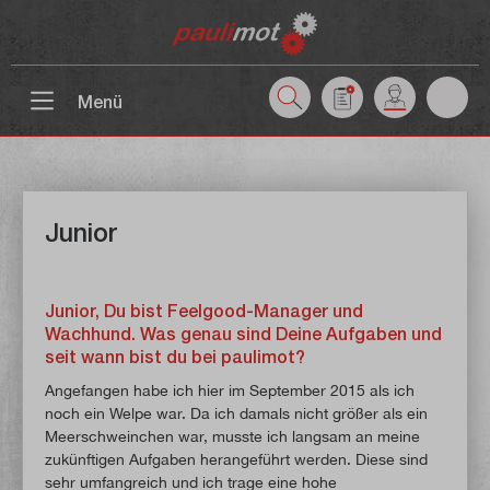
inhalt springen
Menü
Junior
Junior, Du bist Feelgood-Manager und
Wachhund. Was genau sind Deine Aufgaben und
seit wann bist du bei paulimot?
Angefangen habe ich hier im September 2015 als ich
noch ein Welpe war. Da ich damals nicht größer als ein
Meerschweinchen war, musste ich langsam an meine
zukünftigen Aufgaben herangeführt werden. Diese sind
sehr umfangreich und ich trage eine hohe