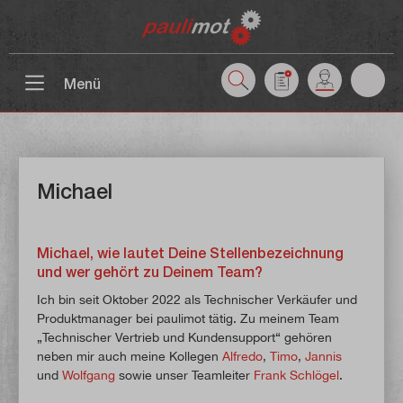
inhalt springen
Menü
Michael
Michael, wie lautet Deine Stellenbezeichnung
und wer gehört zu Deinem Team?
Ich bin seit Oktober 2022 als Technischer Verkäufer und
Produktmanager bei paulimot tätig. Zu meinem Team
„Technischer Vertrieb und Kundensupport“ gehören
neben mir auch meine Kollegen
Alfredo
,
Timo
,
Jannis
und
Wolfgang
sowie unser Teamleiter
Frank Schlögel
.