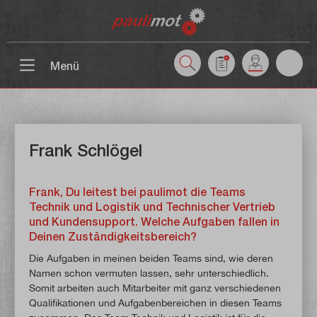
inhalt springen
Menü
Frank Schlögel
Frank, Du leitest bei paulimot die Teams
Technik und Logistik und Technischer Vertrieb
und Kundensupport. Welche Aufgaben fallen in
Deinen Zuständigkeitsbereich?
Die Aufgaben in meinen beiden Teams sind, wie deren
Namen schon vermuten lassen, sehr unterschiedlich.
Somit arbeiten auch Mitarbeiter mit ganz verschiedenen
Qualifikationen und Aufgabenbereichen in diesen Teams