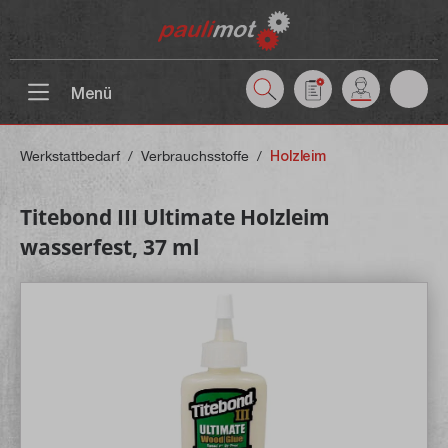
inhalt springen
Menü
Werkstattbedarf
/
Verbrauchsstoffe
/
Holzleim
Titebond III Ultimate Holzleim
wasserfest, 37 ml