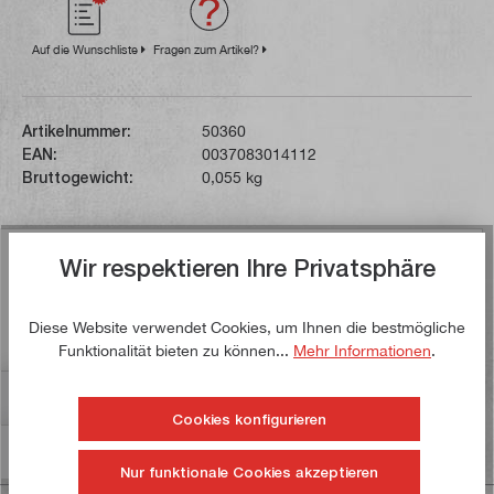
Auf die Wunschliste
Fragen zum Artikel?
Artikelnummer:
50360
EAN:
0037083014112
Bruttogewicht:
0,055 kg
Beschreibung
Wir respektieren Ihre Privatsphäre
Der Titebond III Ultimate Holzleim baut auf den
Leimsorten Classic und Premium auf. Er ist wasserfest,
Diese Website verwendet Cookies, um Ihnen die bestmögliche
verfügt über beste Fe…
Mehr
Funktionalität bieten zu können...
Mehr Informationen
.
Bewertungen
Cookies konfigurieren
Informationen zur Produktsicherheit
Nur funktionale Cookies akzeptieren