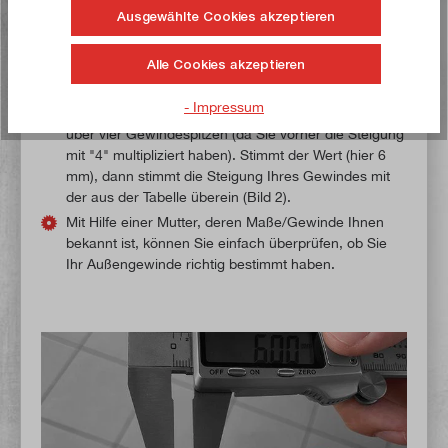
eines Messschiebers überprüfen. Multiplizieren Sie
Ausgewählte Cookies akzeptieren
hierfür den Wert der Steigung, den Sie aus der
Tabelle abgelesen haben, z. B. mit "4". Bei einer
Alle Cookies akzeptieren
Steigung von 1,5 mm würden Sie somit einen Wert
von 6 mm erhalten. Anschließend stellen Sie diesen
- Impressum
Wert auf Ihrem Messschieber ein (Bild 1) und messen
über vier Gewindespitzen (da Sie vorher die Steigung
mit "4" multipliziert haben). Stimmt der Wert (hier 6
mm), dann stimmt die Steigung Ihres Gewindes mit
der aus der Tabelle überein (Bild 2).
Mit Hilfe einer Mutter, deren Maße/Gewinde Ihnen
bekannt ist, können Sie einfach überprüfen, ob Sie
Ihr Außengewinde richtig bestimmt haben.