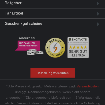
Ratgeber
Fanartikel
Geschenkgutscheine
Kundenbewertungen
SEHR GUT
4.81 / 5.00
Bestellung widerrufen
* Alle Preise inkl. gesetzl. Mehrwertsteuer zzgl.
Versandkosten
und ggf. Nachnahmegebühren, wenn nicht anders
angegeben.**Die angegebene Lieferzeit von 1–3 Werktagen gilt
ab dem Versanddatum und stellt eine unverbindliche Schätzung