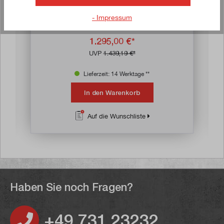
Platte (1.500 x 800 x 850 mm)
- Impressum
Artikel-Nr:
59.213.020
Bruttogewicht:
111 kg
1.295,00 €*
UVP
1.439,19 €*
Lieferzeit: 14 Werktage **
In den Warenkorb
Auf die Wunschliste
Haben Sie noch Fragen?
+49 731 23232