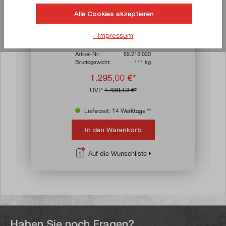
Alle Cookies akzeptieren
LISTA Werkbank 3 Schubladen mit Buche-
- Impressum
Platte (1.500 x 800 x 850 mm)
Artikel-Nr:
59.213.020
Bruttogewicht:
111 kg
1.295,00 €*
UVP
1.439,19 €*
Lieferzeit: 14 Werktage **
In den Warenkorb
Auf die Wunschliste
Haben Sie noch Fragen?