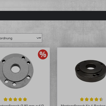
Durchschnittliche Bewertung von 5 von 5 Sternen
Durchschnittlich
ntageflansch Ø 80 mm auf Ø
Montageflansch für 4-Backen