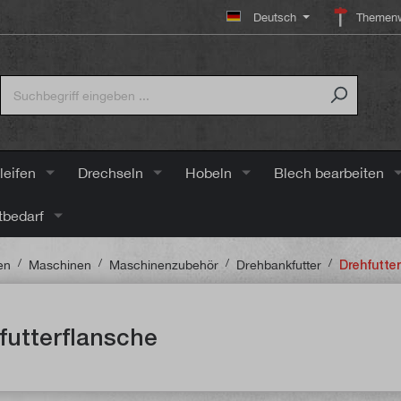
Deutsch
Themenw
leifen
Drechseln
Hobeln
Blech bearbeiten
tbedarf
/
/
/
/
en
Maschinen
Maschinenzubehör
Drehbankfutter
Drehfutte
futterflansche