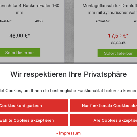
Durchschnittliche Bewertung von 4.6 von 5 Sternen
Durchschnittlich
ansch für 4-Backen-Futter 160
Montageflansch für Drehfut
mm
mm mit zylindrischer Au
tikel-Nr:
4056
Artikel-Nr:
4
46,90 €*
17,50 €*
22,00 €*
Sofort lieferbar
Sofort lieferbar
Wir respektieren Ihre Privatsphäre
t Cookies, um Ihnen die bestmögliche Funktionalität bieten zu können
Cookies konfigurieren
Nur funktionale Cookies ak
wählte Cookies akzeptieren
Alle Cookies akzeptie
- Impressum