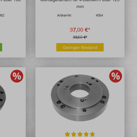
mm
052
Artikel-Nr:
4054
37,00 €*
39,50 €*
Geringer Bestand