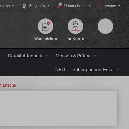
elten
So geht's
Unternehmen
Service
Wunschliste
Ihr Konto
Drucklufttechnik
Messen & Prüfen
NEU
Schnäppchen-Ecke
rflansche