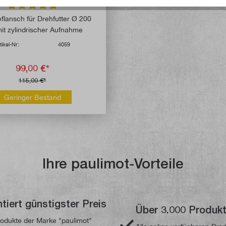
Durchschnittliche Bewertung von 5 von 5 Sternen
flansch für Drehfutter Ø 200
t zylindrischer Aufnahme
tikel-Nr:
4059
99,00 €*
115,00 €*
Geringer Bestand
Ihre paulimot-Vorteile
tiert günstigster Preis
Über 3.000 Produk
odukte der Marke "paulimot"