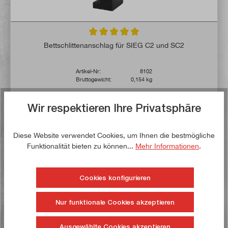
Durchschnittliche Bewertung von 5 von 5 
Bettschlittenanschlag für SIEG C2 und SC2
Artikel-Nr:
8102
Bruttogewicht:
0,154 kg
13,00 €*
Wir respektieren Ihre Privatsphäre
16,00 €*
Lieferzeit: 1-3 Werktage **
Diese Website verwendet Cookies, um Ihnen die bestmögliche
Funktionalität bieten zu können...
Mehr Informationen
.
In den Warenkorb
Auf die Wunschliste
Cookies konfigurieren
Nur funktionale Cookies akzeptieren
Jetzt kaufen!
Ausgewählte Cookies akzeptieren