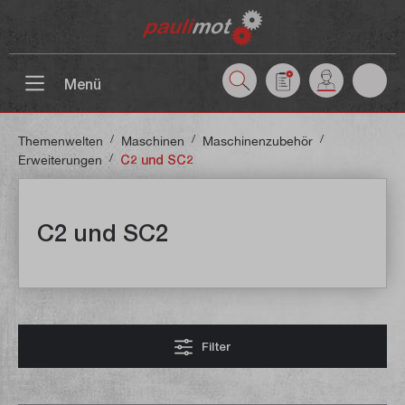
inhalt springen
Menü
/
/
/
Themenwelten
Maschinen
Maschinenzubehör
/
Erweiterungen
C2 und SC2
C2 und SC2
Filter