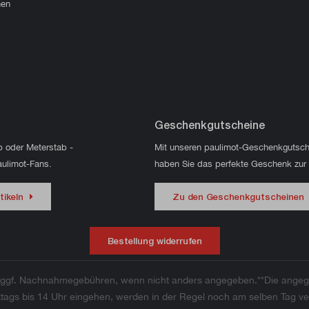
hen
Geschenkgutscheine
p oder Meterstab -
Mit unseren paulimot-Geschenkgutsch
aulimot-Fans.
haben Sie das perfekte Geschenk zur
tikeln
Zu den Geschenkgutscheinen
Bestellung widerrufen
ggf. Nachnahmegebühren, wenn nicht anders angegeben.**Die angege
werktags bis 14 Uhr eingehen, werden in der Regel noch am selben Tag