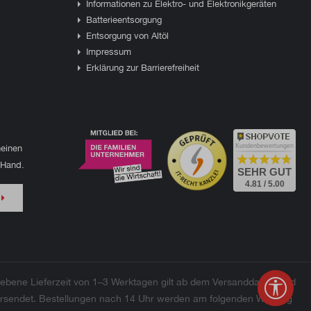
Informationen zu Elektro- und Elektronikgeräten
Batterieentsorgung
Entsorgung von Altöl
Impressum
Erklärung zur Barrierefreiheit
einen
Kundenbewertungen
 Hand.
SEHR GUT
4.81 / 5.00
bene Lieferzeit von 1–3 Werktagen gilt ab dem Versanddatum und
Werkz
 versendet. Bestellungen nach 14 Uhr werden am folgenden Werktag