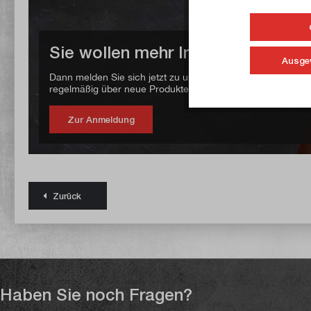
Sie wollen mehr Infos zu paulimo
Ausge
Dann melden Sie sich jetzt zu unserem Newsletter an. Dort 
regelmäßig über neue Produkte, Aktionen uvm.
Zur Anmeldung
Zurück
Haben Sie noch Fragen?