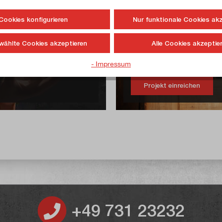
Cookies konfigurieren
Nur funktionale Cookies ak
Möchten auch Sie
t?
vorstellen?
wählte Cookies akzeptieren
Alle Cookies akzeptie
informieren wir Sie
Dann schreiben Sie uns. Wir
- Impressum
Projekt einreichen
+49 731 23232