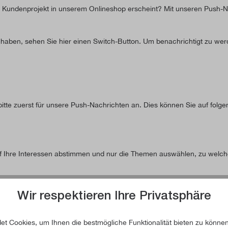
s Kundenprojekt in unserem Onlineshop erscheint? Mit unseren Push-N
haben, sehen Sie hier einen Switch-Button. Um benachrichtigt zu werd
 bitte zuerst für unsere Push-Nachrichten an. Dies können Sie auf folg
f Ihre Interessen abstimmen und nur die Themen auswählen, zu welch
Wir respektieren Ihre Privatsphäre
t Cookies, um Ihnen die bestmögliche Funktionalität bieten zu können