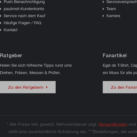
Push-Benachrichtigung
Serviceversprec
paulimot-Kundenkonto
Team
Service nach dem Kauf
Karriere
Häufige Fragen / FAQ
Kontakt
Ratgeber
Fanartikel
Holen Sie sich hilfreiche Tipps rund ums
Egal ob T-Shirt, Ca
Drehen, Fräsen, Messen & Prüfen.
ein Muss für alle p
Zu den Ratgebern
Zu den Fanar
* Alle Preise inkl. gesetzl. Mehrwertsteuer zzgl.
Versandkosten
und 
stellt eine unverbindliche Schätzung dar. ***Bestellungen, die 