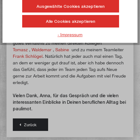
Ausgewählte Cookies akzeptieren
Was unterscheidet paulimot Deiner Meinung
nach von anderen Arbeitgebern?
Alle Cookies akzeptieren
Ich gehe einfach jeden Tag gerne zur Arbeit. Das ist für
mich nicht selbstverständlich und deswegen genieße ich
- Impressum
die gute Stimmung bei uns im Team sehr. Ich habe ein
gutes Verhältnis zu meinen direkten Kollegen
Tomasz
,
Waldemar
,
Sabine
und zu meinem Teamleiter
Frank Schlögel
. Natürlich hat jeder auch mal einen Tag,
an dem er weniger gut drauf ist, aber ich habe dennoch
das Gefühl, dass jeder im Team jeden Tag aufs Neue
gerne zur Arbeit kommt und die Aufgaben mit viel Freude
erledigt.
Vielen Dank, Anna, für das Gespräch und die vielen
interessanten Einblicke in Deinen beruflichen Alltag bei
paulimot.
Zurück