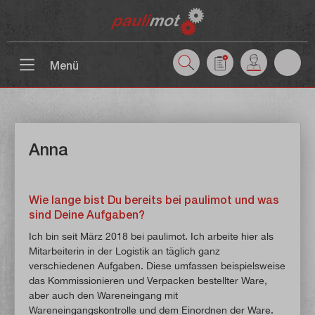
inhalt springen
Menü
Anna
Wie lange bist Du bereits bei paulimot und was
sind Deine Aufgaben?
Ich bin seit März 2018 bei paulimot. Ich arbeite hier als
Mitarbeiterin in der Logistik an täglich ganz
verschiedenen Aufgaben. Diese umfassen beispielsweise
das Kommissionieren und Verpacken bestellter Ware,
aber auch den Wareneingang mit
Wareneingangskontrolle und dem Einordnen der Ware.