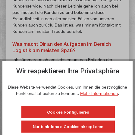
Kundenservice. Nach dieser Leitlinie gehe ich auch bei
paulimot auf die Kunden zu und bekomme diese
Freundlichkeit in den allermeisten Fällen von unseren
Kunden auch zurück. Das ist es, was mir am Kontakt mit
Kunden am meisten Freude bereitet.
Was macht Dir an den Aufgaben im Bereich
Logistik am meisten Spaß?
Ich kümmere mich am liebsten um das Entladen der
Container. Wenn wir einen Container mit neuer Ware
Wir respektieren Ihre Privatsphäre
erhalten, sind auf diesem viele verschiedene Artikel
zusammengepackt. Meine Aufgabe ist es dann, die Ware
zu sortieren und die sortierte Ware auf Paletten zu
Diese Website verwendet Cookies, um Ihnen die bestmögliche
packen. Dabei wird außerdem die Ware gezählt und
Funktionalität bieten zu können...
Mehr Informationen
.
geprüft und anschließend eingelagert. Diese Aufgabe ist
zwar körperlich sehr anstrengend, da bei der Entladung
eines Containers von unserem Team insgesamt mehrere
Cookies konfigurieren
Tonnen an Ware bewegt werden. Trotzdem gehört sie zu
den Dingen, die mir im Bereich Logistik am meisten Spaß
Nur funktionale Cookies akzeptieren
machen.