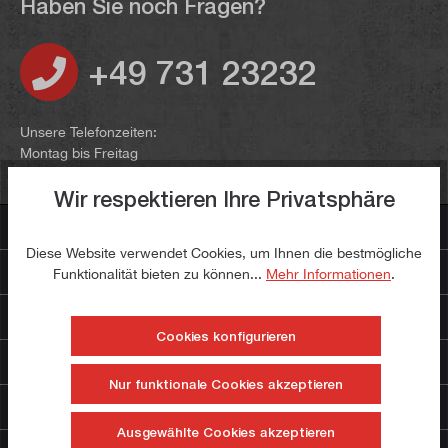
Haben Sie noch Fragen?
+49 731 23232
Unsere Telefonzeiten:
Montag bis Freitag
9:00 bis 12:00 Uhr und 13:00 bis 16:00 Uhr
Wir respektieren Ihre Privatsphäre
Kontakt
Diese Website verwendet Cookies, um Ihnen die bestmögliche
Zahlungsarten
Funktionalität bieten zu können...
Mehr Informationen
.
Noch mehr paulimot
Cookies konfigurieren
Service
Nur funktionale Cookies akzeptieren
Unternehmen
Ausgewählte Cookies akzeptieren