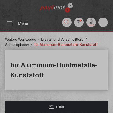
inhalt springen
Menü
/
/
Weitere Werkzeuge
Ersatz- und Verschleißteile
/
Schneidplatten
für Aluminium-Buntmetalle-Kunststoff
für Aluminium-Buntmetalle-
Kunststoff
Filter