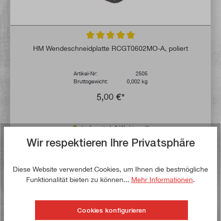
Durchschnittliche Bewertung von 4.9 von 
HM Wendeschneidplatte RCGT0602MO-A, poliert
Artikel-Nr:
2505
Bruttogewicht:
0,002 kg
5,00 €*
Lieferzeit: 1-3 Werktage **
Wir respektieren Ihre Privatsphäre
In den Warenkorb
Diese Website verwendet Cookies, um Ihnen die bestmögliche
Auf die Wunschliste
Funktionalität bieten zu können...
Mehr Informationen
.
Jetzt kaufen!
Cookies konfigurieren