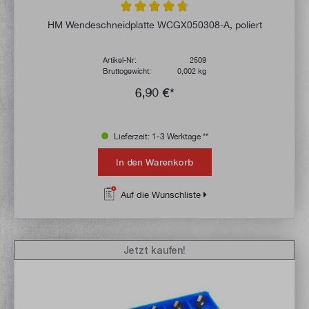
Durchschnittliche Bewertung von 4.8 von 
HM Wendeschneidplatte WCGX050308-A, poliert
Artikel-Nr:
2509
Bruttogewicht:
0,002 kg
6,90 €*
Lieferzeit: 1-3 Werktage **
In den Warenkorb
Auf die Wunschliste
Jetzt kaufen!