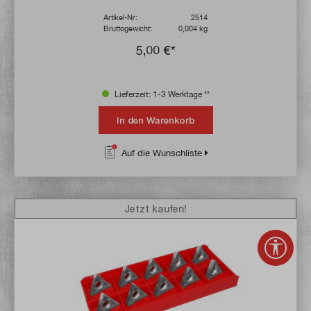
Artikel-Nr:
2514
Bruttogewicht:
0,004 kg
5,00 €*
Lieferzeit: 1-3 Werktage **
In den Warenkorb
Auf die Wunschliste
Jetzt kaufen!
Werkz