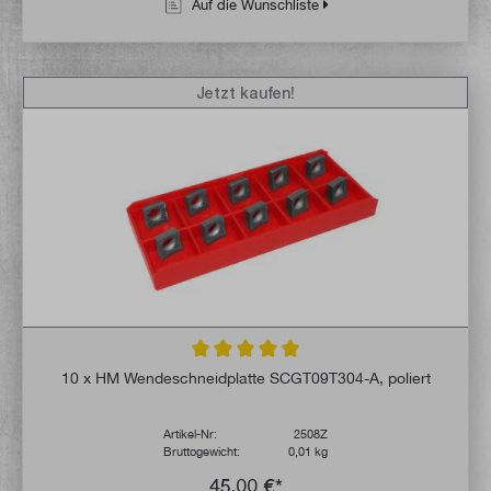
Auf die Wunschliste
Jetzt kaufen!
Durchschnittliche Bewertung von 5 von 5 
10 x HM Wendeschneidplatte SCGT09T304-A, poliert
Artikel-Nr:
2508Z
Bruttogewicht:
0,01 kg
45,00 €*