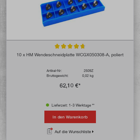
Durchschnittliche Bewertung von 4.8 von 
10 x HM Wendeschneidplatte WCGX050308-A, poliert
Artikel-Nr:
2509Z
Bruttogewicht:
0,02 kg
62,10 €*
Lieferzeit: 1-3 Werktage **
In den Warenkorb
Auf die Wunschliste