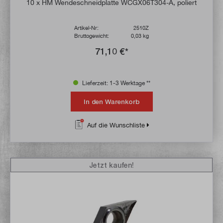
Durchschnittliche Bewertung von 5 von 5 
10 x HM Wendeschneidplatte WCGX06T304-A, poliert
Artikel-Nr:
2510Z
Bruttogewicht:
0,03 kg
71,10 €*
Lieferzeit: 1-3 Werktage **
In den Warenkorb
Auf die Wunschliste
Jetzt kaufen!