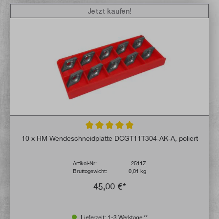
Jetzt kaufen!
Durchschnittliche Bewertung von 5 von 5 
10 x HM Wendeschneidplatte DCGT11T304-AK-A, poliert
Artikel-Nr:
2511Z
Bruttogewicht:
0,01 kg
45,00 €*
Lieferzeit: 1-3 Werktage **