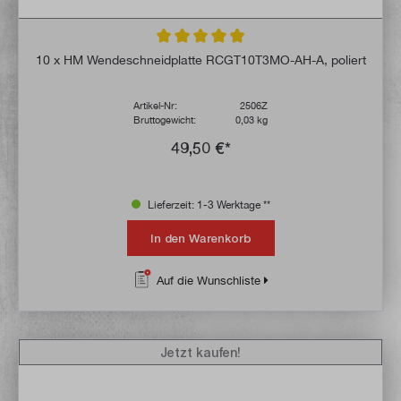
Durchschnittliche Bewertung von 4.9 von 
10 x HM Wendeschneidplatte RCGT10T3MO-AH-A, poliert
Artikel-Nr:
2506Z
Bruttogewicht:
0,03 kg
49,50 €*
Lieferzeit: 1-3 Werktage **
In den Warenkorb
Auf die Wunschliste
Jetzt kaufen!