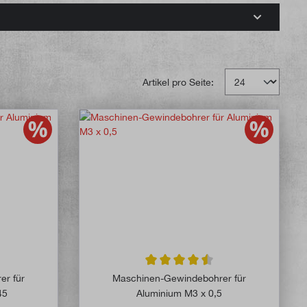
Artikel pro Seite:
e Bewertung von 5 von 5 Sternen
Durchschnittliche Bewertung von 4.5
er für
Maschinen-Gewindebohrer für
45
Aluminium M3 x 0,5