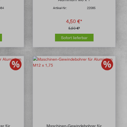
084
Artikel-Nr:
22085
4,50 €*
5,50 €*
Sofort lieferbar
e Bewertung von 5 von 5 Sternen
er für
Maschinen-Gewindebohrer für