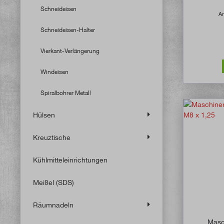
Schneideisen
Ar
Schneideisen-Halter
Vierkant-Verlängerung
Windeisen
Spiralbohrer Metall
Hülsen
Kreuztische
Kühlmitteleinrichtungen
Meißel (SDS)
Räumnadeln
Masc