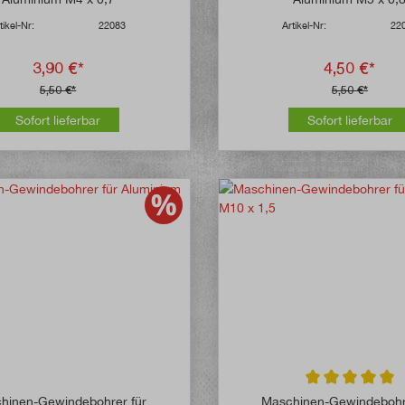
tikel-Nr:
22083
Artikel-Nr:
22
3,90 €*
4,50 €*
5,50 €*
5,50 €*
Sofort lieferbar
Sofort lieferbar
Durchschnittlich
hinen-Gewindebohrer für
Maschinen-Gewindebohr