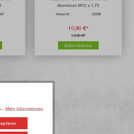
5
Aluminium M12 x 1,75
087
Artikel-Nr:
22088
10,90 €*
12,90 €*
Sofort lieferbar
...
Mehr Informationen
.
zeptieren