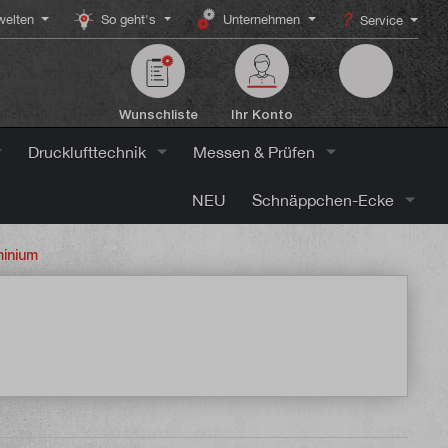
elten
So geht's
Unternehmen
Service
Wunschliste
Ihr Konto
Drucklufttechnik
Messen & Prüfen
NEU
Schnäppchen-Ecke
minium