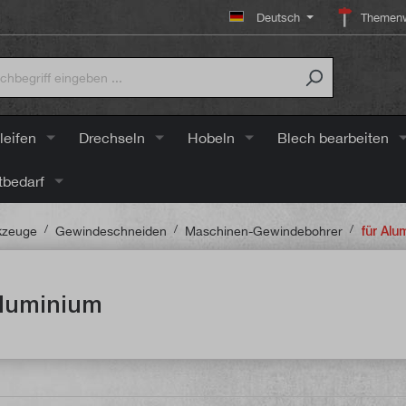
Deutsch
Themenw
leifen
Drechseln
Hobeln
Blech bearbeiten
tbedarf
/
/
/
kzeuge
Gewindeschneiden
Maschinen-Gewindebohrer
für Alu
Aluminium