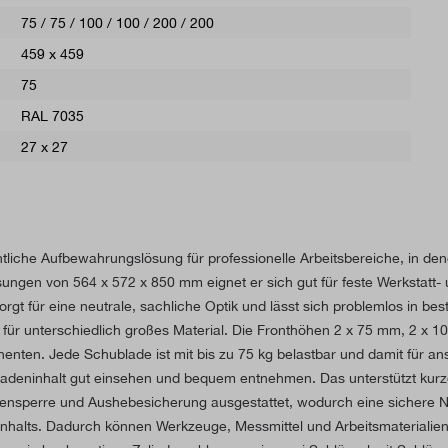
75 / 75 / 100 / 100 / 200 / 200
459 x 459
75
RAL 7035
27 x 27
liche Aufbewahrungslösung für professionelle Arbeitsbereiche, in dene
ungen von 564 x 572 x 850 mm eignet er sich gut für feste Werkstatt
rgt für eine neutrale, sachliche Optik und lässt sich problemlos in be
für unterschiedlich großes Material. Die Fronthöhen 2 x 75 mm, 2 x 1
enten. Jede Schublade ist mit bis zu 75 kg belastbar und damit für an
adeninhalt gut einsehen und bequem entnehmen. Das unterstützt kurze 
densperre und Aushebesicherung ausgestattet, wodurch eine sichere Nu
nhalts. Dadurch können Werkzeuge, Messmittel und Arbeitsmaterialien 