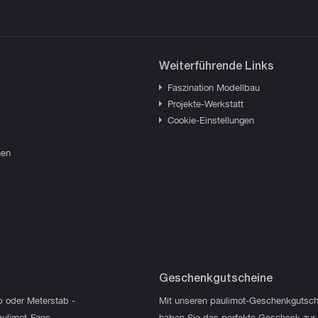
Weiterführende Links
Faszination Modellbau
Projekte-Werkstatt
Cookie-Einstellungen
hen
Geschenkgutscheine
p oder Meterstab -
Mit unseren paulimot-Geschenkgutsch
aulimot-Fans.
haben Sie das perfekte Geschenk zur