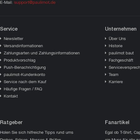
support@paulimot.de
E-Mail:
Service
Unternehmen
Newsletter
Über Uns
Versandinformationen
Historie
Zahlungsarten und Zahlungsinformationen
paulimot baut
Produktvorschlag
Fachgeschäft
Push-Benachrichtigung
Serviceversprec
paulimot-Kundenkonto
Team
Service nach dem Kauf
Karriere
Häufige Fragen / FAQ
Kontakt
Ratgeber
Fanartikel
Holen Sie sich hilfreiche Tipps rund ums
Egal ob T-Shirt, Ca
Drehen, Fräsen, Messen & Prüfen.
ein Muss für alle p