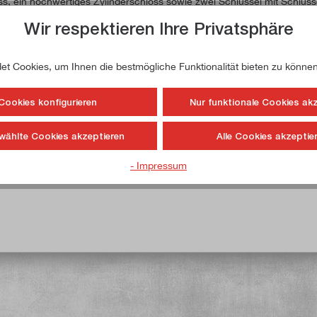
s, ein hochwertiges Zylinderschloss sowie zwei Schlüssel mit Schlüss
ng ausgelegt. Hochwertiges Stahlblech, widerstandsfähige Oberflächen u
Wir respektieren Ihre Privatsphäre
 Bedienung und hoher Belastung. Durch passendes Einteilungsmaterial
t Cookies, um Ihnen die bestmögliche Funktionalität bieten zu können
Cookies konfigurieren
Nur funktionale Cookies ak
raft / Schublade
wählte Cookies akzeptieren
Alle Cookies akzeptie
- Impressum