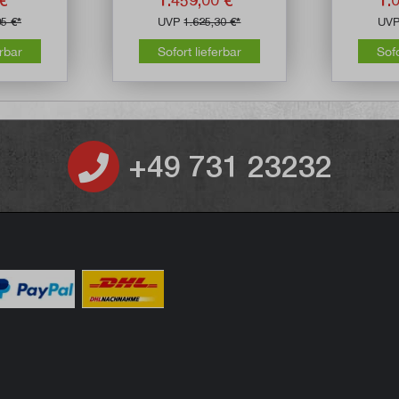
95 €*
UVP
1.625,30 €*
UV
erbar
Sofort lieferbar
Sofo
+49 731 23232