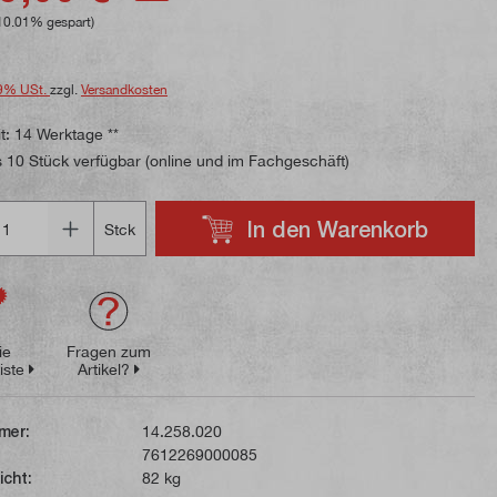
10.01% gespart)
9% USt.
zzgl.
Versandkosten
t: 14 Werktage **
 10 Stück verfügbar (online und im Fachgeschäft)
In den Warenkorb
Stck
ie
Fragen zum
iste
Artikel?
mer:
14.258.020
7612269000085
icht:
82 kg