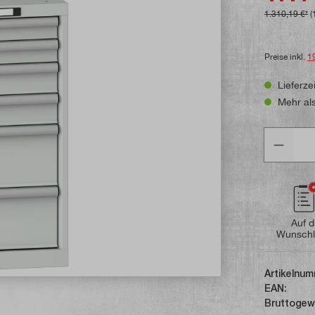
1.310,19 €*
(
Preise inkl.
1
Lieferzei
Mehr als
Anzahl
Auf d
Wunschl
Artikelnum
EAN:
Bruttogew