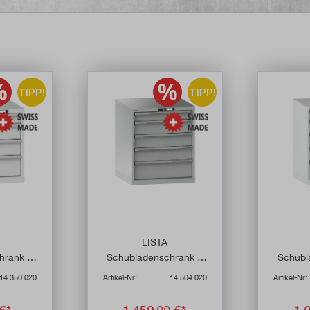
TIPP!
TIPP!
LISTA
hrank 4
Schubladenschrank 5
Schubl
 75 kg
Schubladen, 200 kg
Schub
14.350.020
Artikel-Nr:
14.504.020
Artikel-Nr:
chublade
Tragkraft / Schublade
Tragkra
€*
1.459,00 €*
1.