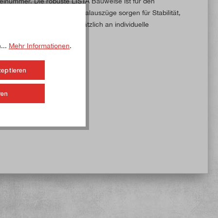
elnummer. Die robuste LISTA Bauweise ist für den
nd leichtgängige Differenzialauszüge sorgen für Stabilität,
 kann der Innenraum zusätzlich an individuelle
...
Mehr Informationen
.
zeptieren
ren