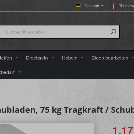
Deutsch
Themenw
leifen
Drechseln
Hobeln
Blech bearbeiten
tbedarf
ubladen, 75 kg Tragkraft / Schu
1.17