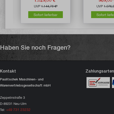
UVP
1.144,78 €*
UVP
1.076,
Sofort lieferbar
Sofort lief
Haben Sie noch Fragen?
Kontakt
Zahlungsarten
Paulitschek Maschinen- und
Warenvertriebsgesellschaft mbH
Zeppelinstraße 3
D-89231 Neu-Ulm
+49 731 23232
Tel: