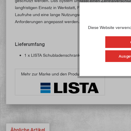
geschützt werden. Das System umfasst einen Zentralverschlus
langfristigen Einsatz in Werkstatt, Fertigung und Instandhaltu
Laufruhe und eine lange Nutzungsdauer auch bei regelmäßiger
Anforderungen angepasst werden.
Diese Website verwende
Lieferumfang
1 x LISTA Schubladenschrank 6 Schubladen, 75 kg Tragk
Ausge
Mehr zur Marke und den Produkten von
Ähnliche Artikel