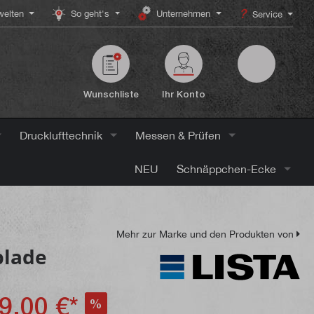
elten
So geht's
Unternehmen
Service
Wunschliste
Ihr Konto
Drucklufttechnik
Messen & Prüfen
NEU
Schnäppchen-Ecke
Mehr zur Marke und den Produkten von
blade
9,00 €*
%