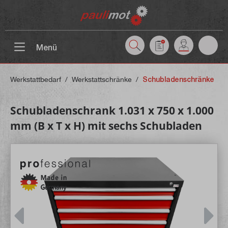
inhalt springen
Menü
Werkstattbedarf
/
Werkstattschränke
/
Schubladenschränke
Schubladenschrank 1.031 x 750 x 1.000
mm (B x T x H) mit sechs Schubladen