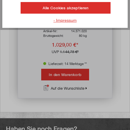
Alle Cookies akzeptieren
LISTA Schubladenschrank 4 Schubladen, 75
- Impressum
kg Tragkraft / Schublade
Artikel-Nr:
14.371.020
Bruttogewicht:
80 kg
1.029,00 €*
UVP
1.144,78 €*
Lieferzeit: 14 Werktage **
In den Warenkorb
Auf die Wunschliste
Haben Sie noch Fragen?