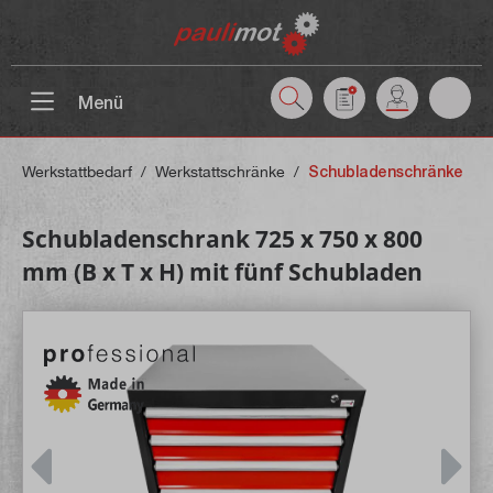
inhalt springen
Menü
Werkstattbedarf
/
Werkstattschränke
/
Schubladenschränke
Schubladenschrank 725 x 750 x 800
mm (B x T x H) mit fünf Schubladen