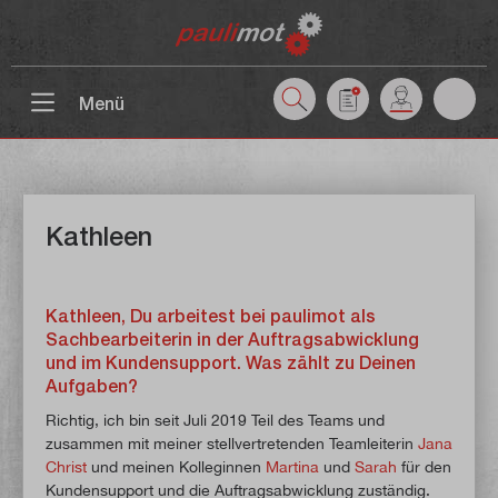
inhalt springen
Menü
Kathleen
Kathleen, Du arbeitest bei paulimot als
Sachbearbeiterin in der Auftragsabwicklung
und im Kundensupport. Was zählt zu Deinen
Aufgaben?
Richtig, ich bin seit Juli 2019 Teil des Teams und
zusammen mit meiner stellvertretenden Teamleiterin
Jana
Christ
und meinen Kolleginnen
Martina
und
Sarah
für den
Kundensupport und die Auftragsabwicklung zuständig.