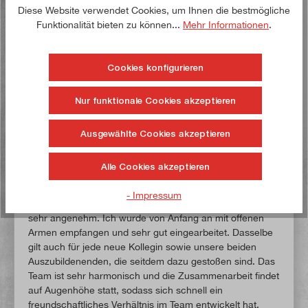
Support, da wir Kundenanfragen teilweise gemeinsam
Diese Website verwendet Cookies, um Ihnen die bestmögliche
bearbeiten, um sie bestmöglich zu beantworten. Dem
Funktionalität bieten zu können...
Mehr Informationen
.
Team Technik und Logistik übergebe ich regelmäßig die
Lieferscheine zum Kommissionieren und die
Reservierungsscheine für Maschinenbestellungen,
Cookies konfigurieren
sodass auch hier ein kontinuierlicher Austausch besteht.
Und die Kollegen aus dem Team E-Commerce und
Nur funktionale Cookies akzeptieren
Marketing kommen bei Bestellungen unserer Werbe-
Kooperationspartner auf mich zu oder ich leite ihnen
Ausgewählte Cookies akzeptieren
entsprechende E-Mails und Anfragen weiter, die auf
unserer Mailadresse support@paulimot.de eingehen.
Alle Cookies akzeptieren
Wie schätzt Du das Betriebsklima ein?
- Impressum
Zunächst einmal ist das Arbeitsklima in meinem Team
sehr angenehm. Ich wurde von Anfang an mit offenen
Armen empfangen und sehr gut eingearbeitet. Dasselbe
gilt auch für jede neue Kollegin sowie unsere beiden
Auszubildenenden, die seitdem dazu gestoßen sind. Das
Team ist sehr harmonisch und die Zusammenarbeit findet
auf Augenhöhe statt, sodass sich schnell ein
freundschaftliches Verhältnis im Team entwickelt hat.