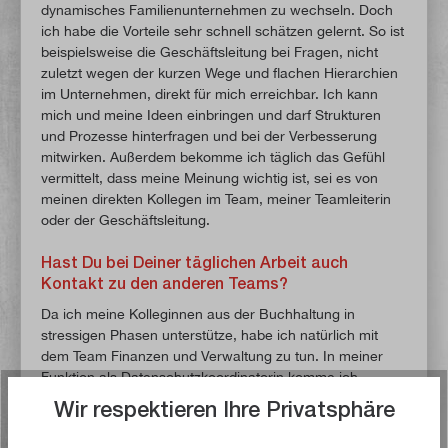
dynamisches Familienunternehmen zu wechseln. Doch
ich habe die Vorteile sehr schnell schätzen gelernt. So ist
beispielsweise die Geschäftsleitung bei Fragen, nicht
zuletzt wegen der kurzen Wege und flachen Hierarchien
im Unternehmen, direkt für mich erreichbar. Ich kann
mich und meine Ideen einbringen und darf Strukturen
und Prozesse hinterfragen und bei der Verbesserung
mitwirken. Außerdem bekomme ich täglich das Gefühl
vermittelt, dass meine Meinung wichtig ist, sei es von
meinen direkten Kollegen im Team, meiner Teamleiterin
oder der Geschäftsleitung.
Hast Du bei Deiner täglichen Arbeit auch
Kontakt zu den anderen Teams?
Da ich meine Kolleginnen aus der Buchhaltung in
stressigen Phasen unterstütze, habe ich natürlich mit
dem Team Finanzen und Verwaltung zu tun. In meiner
Funktion als Datenschutzkoordinatorin komme ich
regelmäßig in Kontakt mit allen Mitarbeitern, auch
Wir respektieren Ihre Privatsphäre
außerhalb meines eigenen Teams. Außerdem habe ich
täglich Kontakt mit den Kollegen aus dem technischen