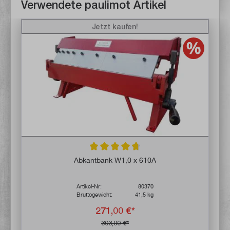
Verwendete paulimot Artikel
Jetzt kaufen!
Durchschnittliche Bewertung von 4.8 von 
Abkantbank W1,0 x 610A
Artikel-Nr:
80370
Bruttogewicht:
41,5 kg
271,00 €*
303,00 €*