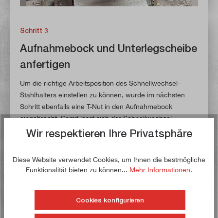
Schritt 3
Aufnahmebock und Unterlegscheibe
anfertigen
Um die richtige Arbeitsposition des Schnellwechsel-
Stahlhalters einstellen zu können, wurde im nächsten
Schritt ebenfalls eine T-Nut in den Aufnahmebock
eingebracht. Somit lässt sich der Schnellwechsel-
Stahlhalter nach dem System "Multifix" in der X- und Y-
Wir respektieren Ihre Privatsphäre
Achse verschieben.
Diese Website verwendet Cookies, um Ihnen die bestmögliche
Des Weiteren wurde eine Unterlegscheibe angefertigt,
Funktionalität bieten zu können...
Mehr Informationen
.
sodass der Schnellwechsel-Stahlhalter vollflächig auf
dem Aufnahmebock aufliegt.
Cookies konfigurieren
Der Aufnahmebock und die Unterlegscheibe wurden aus
dem Werkstoff E295 (St 50-2) hergestellt.