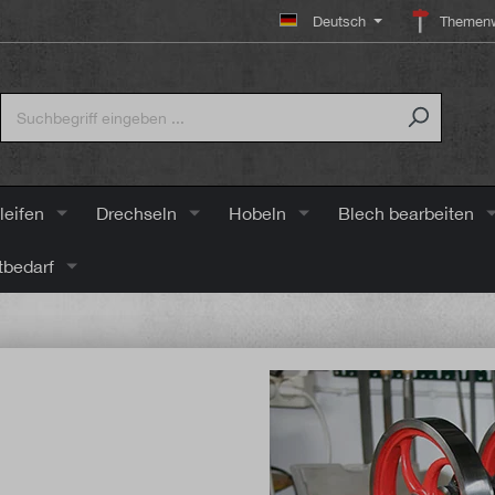
Deutsch
Themenw
leifen
Drechseln
Hobeln
Blech bearbeiten
tbedarf