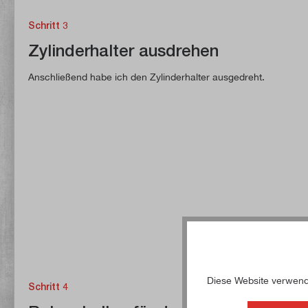
Schritt 3
Zylinderhalter ausdrehen
Anschließend habe ich den Zylinderhalter ausgedreht.
Diese Website verwende
Schritt 4