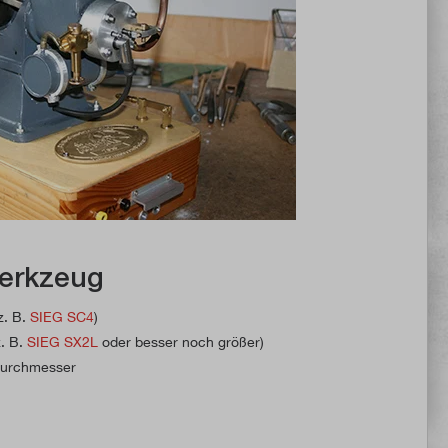
erkzeug
z. B.
SIEG SC4
)
z. B.
SIEG SX2L
oder besser noch größer)
 Durchmesser