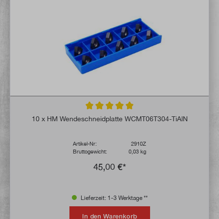
Durchschnittliche Bewertung von 5 von 5 
10 x HM Wendeschneidplatte WCMT06T304-TiAlN
Artikel-Nr:
2910Z
Bruttogewicht:
0,03 kg
45,00 €*
Lieferzeit: 1-3 Werktage **
In den Warenkorb