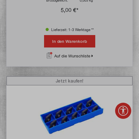
Bruttogewicht:
0,003 kg
5,00 €*
Lieferzeit: 1-3 Werktage **
In den Warenkorb
Auf die Wunschliste
Jetzt kaufen!
Werkz