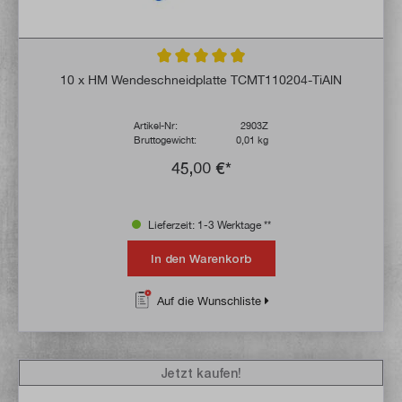
Durchschnittliche Bewertung von 4.9 von 
10 x HM Wendeschneidplatte TCMT110204-TiAlN
Artikel-Nr:
2903Z
Bruttogewicht:
0,01 kg
45,00 €*
Lieferzeit: 1-3 Werktage **
In den Warenkorb
Auf die Wunschliste
Jetzt kaufen!