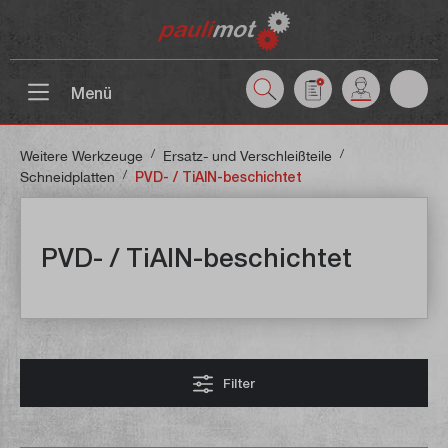
inhalt springen
Menü
/
/
Weitere Werkzeuge
Ersatz- und Verschleißteile
/
Schneidplatten
PVD- / TiAlN-beschichtet
PVD- / TiAlN-beschichtet
Filter