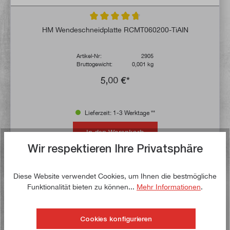
Durchschnittliche Bewertung von 4.7 von 
HM Wendeschneidplatte RCMT060200-TiAlN
Artikel-Nr:
2905
Bruttogewicht:
0,001 kg
5,00 €*
Lieferzeit: 1-3 Werktage **
In den Warenkorb
Wir respektieren Ihre Privatsphäre
Auf die Wunschliste
Diese Website verwendet Cookies, um Ihnen die bestmögliche
Funktionalität bieten zu können...
Mehr Informationen
.
Jetzt kaufen!
Cookies konfigurieren