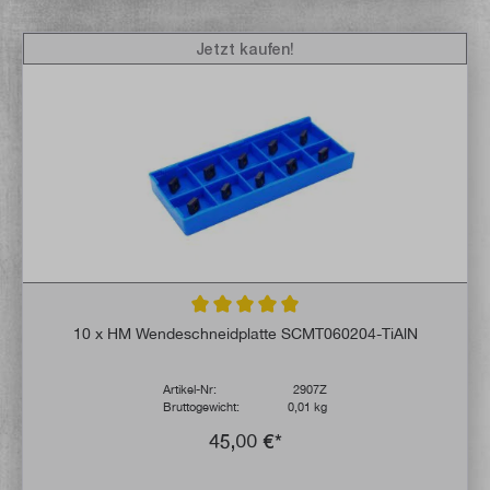
Jetzt kaufen!
Durchschnittliche Bewertung von 5 von 5 
10 x HM Wendeschneidplatte SCMT060204-TiAlN
Artikel-Nr:
2907Z
Bruttogewicht:
0,01 kg
45,00 €*