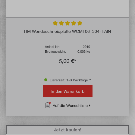
Durchschnittliche Bewertung von 5 von 5 
HM Wendeschneidplatte WCMT06T304-TiAlN
Artikel-Nr:
2910
Bruttogewicht:
0,003 kg
5,00 €*
Lieferzeit: 1-3 Werktage **
In den Warenkorb
Auf die Wunschliste
Jetzt kaufen!