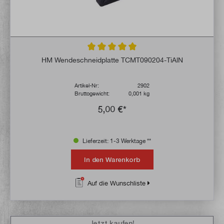
Durchschnittliche Bewertung von 5 von 5 
HM Wendeschneidplatte TCMT090204-TiAlN
Artikel-Nr:
2902
Bruttogewicht:
0,001 kg
5,00 €*
Lieferzeit: 1-3 Werktage **
In den Warenkorb
Auf die Wunschliste
Jetzt kaufen!