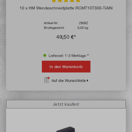
Durchschnittliche Bewertung von 5 von 5 
10 x HM Wendeschneidplatte RCMT10T300-TiAlN
Artikel-Nr:
2906Z
Bruttogewicht:
0,03 kg
49,50 €*
Lieferzeit: 1-3 Werktage **
In den Warenkorb
Auf die Wunschliste
Jetzt kaufen!