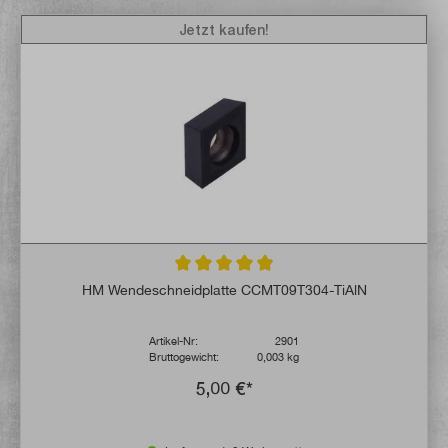
Jetzt kaufen!
Durchschnittliche Bewertung von 4.9 von 
HM Wendeschneidplatte CCMT09T304-TiAlN
Artikel-Nr:
2901
Bruttogewicht:
0,003 kg
5,00 €*