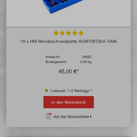
Durchschnittliche Bewertung von 4.9 von 
10 x HM Wendeschneidplatte SCMT09T304-TiAlN
Artikel-Nr:
2908Z
Bruttogewicht:
0,03 kg
45,00 €*
Lieferzeit: 1-3 Werktage **
In den Warenkorb
Auf die Wunschliste