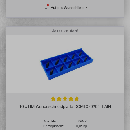
Auf die Wunschliste
Jetzt kaufen!
Durchschnittliche Bewertung von 4.8 von 
10 x HM Wendeschneidplatte DCMT070204-TiAlN
Artikel-Nr:
2904Z
Bruttogewicht:
0,01 kg