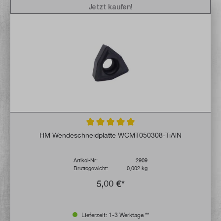
Jetzt kaufen!
Durchschnittliche Bewertung von 5 von 5 
HM Wendeschneidplatte WCMT050308-TiAlN
Artikel-Nr:
2909
Bruttogewicht:
0,002 kg
5,00 €*
Lieferzeit: 1-3 Werktage **