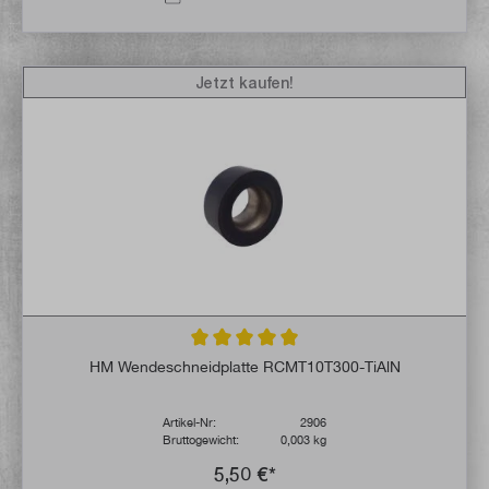
Jetzt kaufen!
Durchschnittliche Bewertung von 5 von 5 
HM Wendeschneidplatte RCMT10T300-TiAlN
Artikel-Nr:
2906
Bruttogewicht:
0,003 kg
5,50 €*