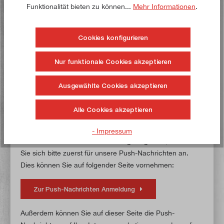
Funktionalität bieten zu können...
Mehr Informationen
.
neue Beiträge in unserem Ratgeber-Bereich
benachrichtigt.
Cookies konfigurieren
Wenn Sie sich bereits für unsere Push-Nachrichten
angemeldet haben, sehen Sie hier einen Switch-
Nur funktionale Cookies akzeptieren
Button. Um benachrichtigt zu werden, sobald ein
Ratgeber veröffentlicht wurde, müssen Sie diesen
Ausgewählte Cookies akzeptieren
aktivieren.
Alle Cookies akzeptieren
- Impressum
Falls Ihnen kein Switch-Button angezeigt wird, melden
Sie sich bitte zuerst für unsere Push-Nachrichten an.
Dies können Sie auf folgender Seite vornehmen:
Zur Push-Nachrichten Anmeldung
Außerdem können Sie auf dieser Seite die Push-