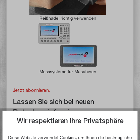
Reißnadel richtig verwenden
Messsysteme für Maschinen
Jetzt abonnieren.
Lassen Sie sich bei neuen
Ratgebern informieren.
Wir respektieren Ihre Privatsphäre
Sie möchten gerne von uns informiert werden, sobald ein
neuer Ratgeber in unserem Onlineshop erscheint? Mit
Diese Website verwendet Cookies, um Ihnen die bestmögliche
unseren Push-Nachrichten werden Sie automatisch über