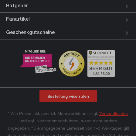
Ratgeber
Fanartikel
Geschenkgutscheine
Kundenbewertungen
SEHR GUT
4.81 / 5.00
Bestellung widerrufen
* Alle Preise inkl. gesetzl. Mehrwertsteuer zzgl.
Versandkosten
und ggf. Nachnahmegebühren, wenn nicht anders
angegeben.**Die angegebene Lieferzeit von 1–3 Werktagen gilt
ab dem Versanddatum und stellt eine unverbindliche Schätzung