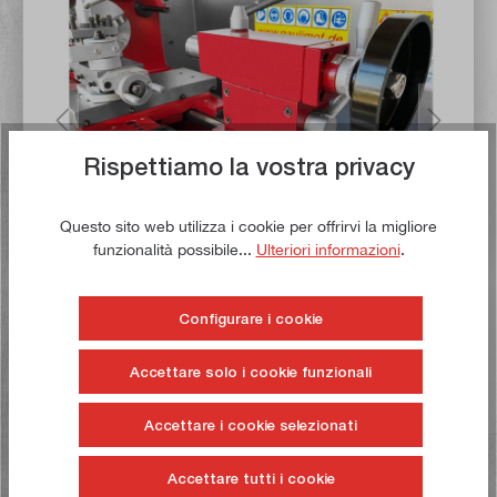
Rispettiamo la vostra privacy
Questo sito web utilizza i cookie per offrirvi la migliore
funzionalità possibile...
Ulteriori informazioni
.
SC10
Configurare i cookie
Il
SIEG SC10
è uno dei torni più grandi con trasmissione
Accettare solo i cookie funzionali
Vario della nostra gamma. Ha una
larghezza centrale di
700 mm
e un banco molto solido. È molto potente, con
Accettare i cookie selezionati
una
potenza di uscita di 1.500 watt
. Gli avanzamenti
possono essere commutati sia tramite il dado di
Accettare tutti i cookie
bloccaggio che tramite la leva del cambio, il che significa