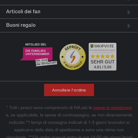
Articoli dei fan
Buoni regalo
Kundenbewertungen
SEHR GUT
4.81 / 5.00
Annullare l'ordine
* Tutti i prezzi sono comprensivi di IVA più le
spese di spedizione
e, se applicabile, le spese di contrassegno, se non diversamente
indicato.**I tempi di consegna indicati di 1-3 giorni lavorativi si
applicano dalla data di spedizione e sono una stima non
vincolante. ***Gli ordini ricevuti entro le ore 14:00 dei giorni feriali