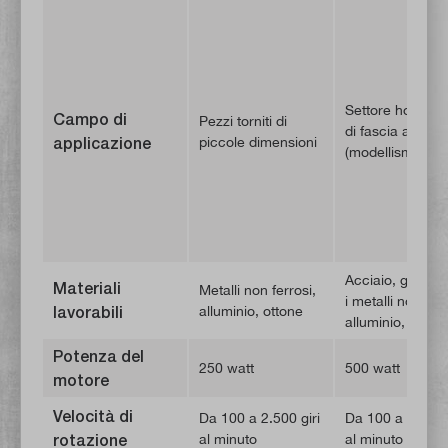
Settore hobbisti
Campo di
Pezzi torniti di
di fascia alta
applicazione
piccole dimensioni
(modellismo)
Acciaio, ghisa, tu
Materiali
Metalli non ferrosi,
i metalli non ferr
lavorabili
alluminio, ottone
alluminio, otton
Potenza del
250 watt
500 watt
motore
Velocità di
Da 100 a 2.500 giri
Da 100 a 2.500 g
rotazione
al minuto
al minuto