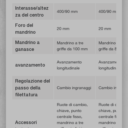
Interasse/altez
400/90 mm
400/90 mm
za del centro
Foro del
20 mm
20 mm
mandrino
Mandrino a
Mandrino a tre
Mandrino a tre
ganasce
griffe da 100 mm
griffe da 80 mm
Avanzamento
Avanzamento
avanzamento
longitudinale
longitudinale
Regolazione del
passo della
Cambio ingranaggi
Cambio ingrana
filettatura
Ruote di cambio,
Ruote di cambio
chiave, punto
chiave, punto
centrale fisso,
centrale fisso,
Accessori
mandrino a tre
mandrino a tre