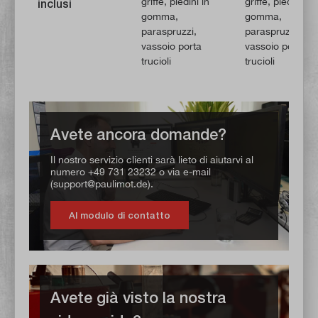
griffe, piedini in
griffe, piedini in
inclusi
gomma,
gomma,
paraspruzzi,
paraspruzzi,
vassoio porta
vassoio porta-
trucioli
trucioli
Avete ancora domande?
Il nostro servizio clienti sarà lieto di aiutarvi al
numero +49 731 23232 o via e-mail
(support@paulimot.de).
Al modulo di contatto
Avete già visto la nostra