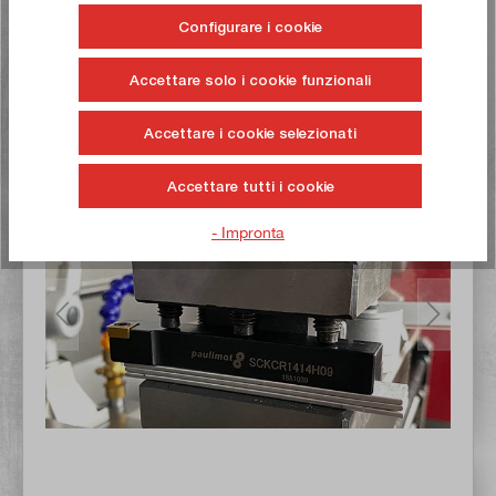
Configurare i cookie
Per verificare se l'utensile di tornitura/taglio è stato
impostato correttamente, è possibile testarlo prima su un
Accettare solo i cookie funzionali
pezzo rotondo. Si consiglia di utilizzare un materiale
morbido (ad es. alluminio) per proteggere il tagliente.
Accettare i cookie selezionati
Accettare tutti i cookie
- Impronta