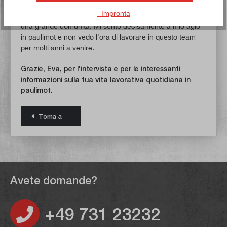
amichevole non solo nel mio team, ma in tutta l'azienda e
- Impronta
ho la sensazione che tutti i dipendenti si sentano parte di
una grande comunità. Mi sento decisamente a mio agio
in paulimot e non vedo l'ora di lavorare in questo team
per molti anni a venire.
Grazie, Eva, per l'intervista e per le interessanti
informazioni sulla tua vita lavorativa quotidiana in
paulimot.
Torna a
Avete domande?
+49 731 23232