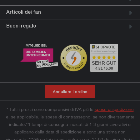
Articoli dei fan
Buoni regalo
Kundenbewertungen
SEHR GUT
4.81 / 5.00
Annullare l'ordine
* Tutti i prezzi sono comprensivi di IVA più le
spese di spedizione
e, se applicabile, le spese di contrassegno, se non diversamente
indicato.**I tempi di consegna indicati di 1-3 giorni lavorativi si
applicano dalla data di spedizione e sono una stima non
vincolante. ***Gli ordini ricevuti entro le ore 14:00 dei giorni feriali