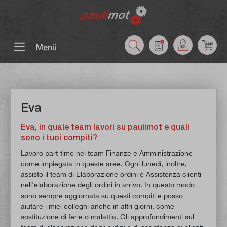
ntenuto principale
Menü
Eva
Eva, in quale team lavori su paulimot e quali
sono i tuoi compiti?
Lavoro part-time nel team Finanze e Amministrazione
come impiegata in queste aree. Ogni lunedì, inoltre,
assisto il team di Elaborazione ordini e Assistenza clienti
nell'elaborazione degli ordini in arrivo. In questo modo
sono sempre aggiornata su questi compiti e posso
aiutare i miei colleghi anche in altri giorni, come
sostituzione di ferie o malattia. Gli approfondimenti sul