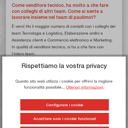
Come venditore tecnico, ha molto a che fare
con colleghi di altri team. Come si sente a
lavorare insieme nel team di paulimot?
È vero! Ho il maggior numero di contatti con i colleghi dei
team Tecnologia e Logistica, Elaborazione ordini e
Assistenza clienti e Commercio elettronico e Marketing.
In qualità di venditore tecnico, si ha a che fare con
l'intero team.
La collaborazione tra i team funziona molto bene. Non mi
Rispettiamo la vostra privacy
è mai capitato che un collega non volesse collaborare o
aiutare. Già nei primi giorni ho capito che la comunità e
lo spirito di squadra sono molto importanti nella famiglia
Questo sito web utilizza i cookie per offrirvi la migliore
funzionalità possibile...
Ulteriori informazioni
.
paulimot. Rispetto ai miei lavori precedenti, mi piace la
libertà di cui gode il lavoro in paulimot.
Ciò significa che posso svolgere i miei compiti quotidiani
Configurare i cookie
in modo molto libero e indipendente. Mi piacciono anche
le gerarchie piatte.
Accettare solo i cookie funzionali
Lei ha anche un contatto regolare con tutti i