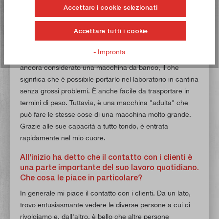
prodotti e le macchine di paulimot. Ha già
Accettare i cookie selezionati
scoperto la sua macchina preferita durante il
suo periodo di lavoro presso paulimot?
Accettare tutti i cookie
Dal punto di vista dell'hobbista, il
tornio SIEG SC4
è la
- Impronta
mia macchina preferita. Per le sue dimensioni, l'SC4 è
ancora considerato una macchina da banco, il che
significa che è possibile portarlo nel laboratorio in cantina
senza grossi problemi. È anche facile da trasportare in
termini di peso. Tuttavia, è una macchina "adulta" che
può fare le stesse cose di una macchina molto grande.
Grazie alle sue capacità a tutto tondo, è entrata
rapidamente nel mio cuore.
All'inizio ha detto che il contatto con i clienti è
una parte importante del suo lavoro quotidiano.
Che cosa le piace in particolare?
In generale mi piace il contatto con i clienti. Da un lato,
trovo entusiasmante vedere le diverse persone a cui ci
rivolgiamo e, dall'altro, è bello che altre persone