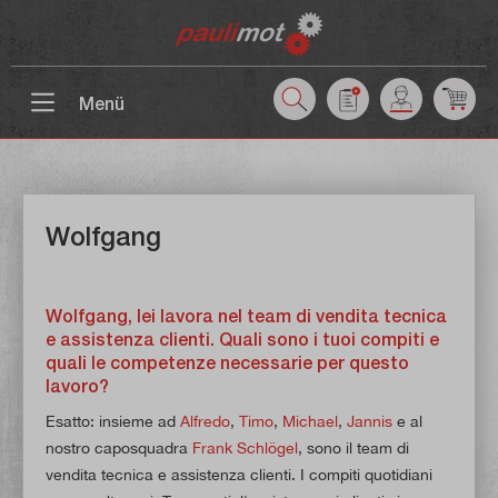
ntenuto principale
Menü
Wolfgang
Wolfgang, lei lavora nel team di vendita tecnica
e assistenza clienti. Quali sono i tuoi compiti e
quali le competenze necessarie per questo
lavoro?
Esatto: insieme ad
Alfredo
,
Timo
,
Michael
,
Jannis
e al
nostro caposquadra
Frank Schlögel
, sono il team di
vendita tecnica e assistenza clienti. I compiti quotidiani