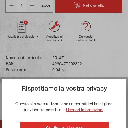
Quantità
Nel carrello
pezzi
Alla lista dei desideri
Visualizza gli
Domande
accessori
sull'articolo?
Numero di articolo:
2514Z
EAN:
4260477292322
Peso lordo:
0,04 kg
Rispettiamo la vostra privacy
Descrizione
I vantaggi e le proprietà di questo inserto lucidato:La
Questo sito web utilizza i cookie per offrirvi la migliore
geometria altamente positiva, in combinazione con i
funzionalità possibile...
Ulteriori informazioni
.
taglienti affila…
Di più
Accessori
Configurare i cookie