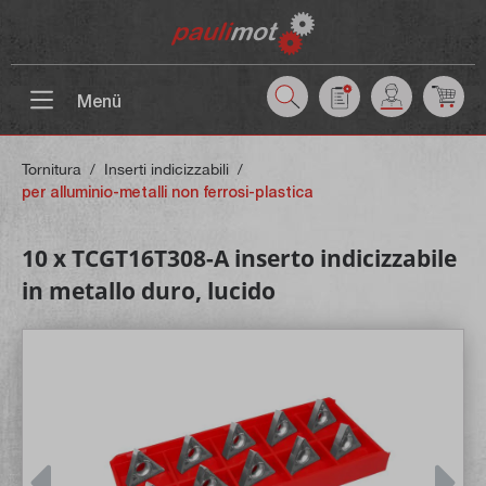
ntenuto principale
Menü
Tornitura
/
Inserti indicizzabili
/
per alluminio-metalli non ferrosi-plastica
10 x TCGT16T308-A inserto indicizzabile
in metallo duro, lucido