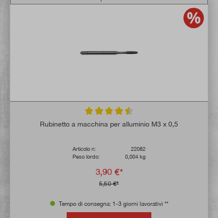
Valutazione media di 4.5 su 5 stelle
Rubinetto a macchina per alluminio M3 x 0,5
Articolo n:
22082
Peso lordo:
0,004 kg
3,90 €*
5,50 €*
Tempo di consegna: 1-3 giorni lavorativi **