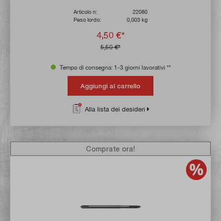
Articolo n:
22080
Peso lordo:
0,003 kg
4,50 €*
5,50 €*
Tempo di consegna: 1-3 giorni lavorativi **
Aggiungi al carrello
Alla lista dei desideri
Comprate ora!