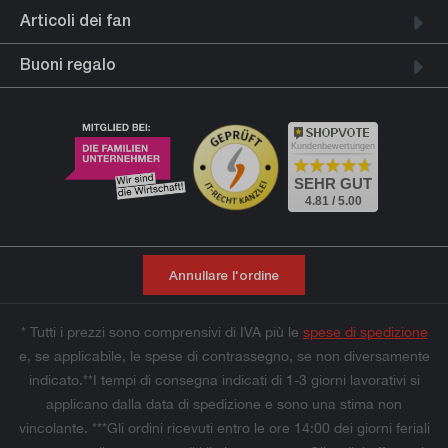
Articoli dei fan
Buoni regalo
Kundenbewertungen
SEHR GUT
4.81 / 5.00
Annullare l'ordine
* Tutti i prezzi sono comprensivi di IVA più le
spese di spedizione
e, se applicabile, le spese di contrassegno, se non diversamente
indicato.**I tempi di consegna indicati di 1-3 giorni lavorativi si
applicano dalla data di spedizione e sono una stima non
vincolante. ***Gli ordini ricevuti entro le ore 14:00 dei giorni feriali