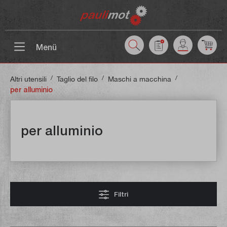
tenuto principale
Menü
/
/
/
Altri utensili
Taglio del filo
Maschi a macchina
per alluminio
per alluminio
Filtri