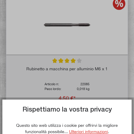
Valutazione media di 4 su 5 stelle
Rubinetto a macchina per alluminio M6 x 1
Articolo n:
22085
Peso lordo:
0,018 kg
4,50 €*
5,50 €*
Rispettiamo la vostra privacy
Tempo di consegna: 1-3 giorni lavorativi **
Questo sito web utilizza i cookie per offrirvi la migliore
Aggiungi al carrello
funzionalità possibile...
Ulteriori informazioni
.