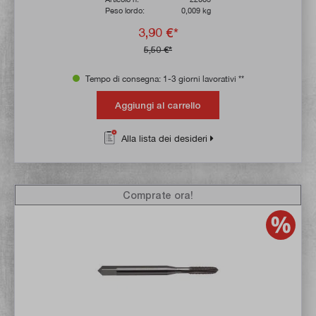
Peso lordo:
0,009 kg
3,90 €*
5,50 €*
Tempo di consegna: 1-3 giorni lavorativi **
Aggiungi al carrello
Alla lista dei desideri
Comprate ora!