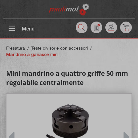
ntenuto principale
Menü
Fresatura
/
Teste divisorie con accessori
/
Mandrino a ganasce mini
Mini mandrino a quattro griffe 50 mm
regolabile centralmente