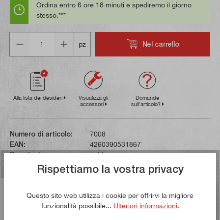
Ordina entro 6 ore 18 minuti e spediremo il giorno
stesso.***
Quantità
Nel carrello
pz
Alla lista dei desideri
Visualizza gli
Domande
accessori
sull'articolo?
Numero di articolo:
7008
EAN:
4260390531867
Peso lordo:
1,4 kg
Rispettiamo la vostra privacy
Descrizione
Questo sito web utilizza i cookie per offrirvi la migliore
Questo set è composto dal corpo base, da quattro
funzionalità possibile...
Ulteriori informazioni
.
supporti in acciaio, da una chiave di serraggio e da una