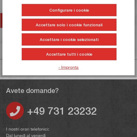
chiave a squadra.…
Di più
Configurare i cookie
Accessori
Accettare solo i cookie funzionali
Valutazioni
325
Accettare i cookie selezionati
Informazioni sulla sicurezza dei prodotti
Accettare tutti i cookie
- Impronta
Avete domande?
+49 731 23232
I nostri orari telefonici:
Dal lunedì al venerdì