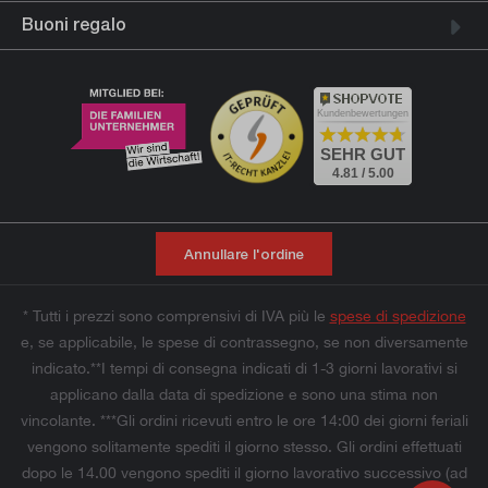
Buoni regalo
Kundenbewertungen
SEHR GUT
4.81 / 5.00
Annullare l'ordine
* Tutti i prezzi sono comprensivi di IVA più le
spese di spedizione
e, se applicabile, le spese di contrassegno, se non diversamente
indicato.**I tempi di consegna indicati di 1-3 giorni lavorativi si
applicano dalla data di spedizione e sono una stima non
vincolante. ***Gli ordini ricevuti entro le ore 14:00 dei giorni feriali
vengono solitamente spediti il giorno stesso. Gli ordini effettuati
dopo le 14.00 vengono spediti il giorno lavorativo successivo (ad