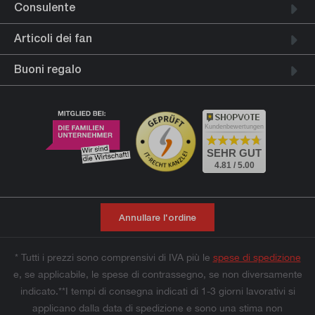
Consulente
Articoli dei fan
Buoni regalo
Kundenbewertungen
SEHR GUT
4.81 / 5.00
Annullare l'ordine
* Tutti i prezzi sono comprensivi di IVA più le
spese di spedizione
e, se applicabile, le spese di contrassegno, se non diversamente
indicato.**I tempi di consegna indicati di 1-3 giorni lavorativi si
applicano dalla data di spedizione e sono una stima non