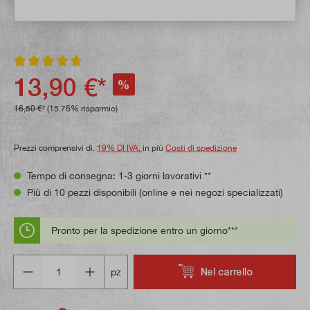
Valutazione media di 4.8 su 5 stelle
13,90 €*
%
16,50 €*
(15.76% risparmio)
Prezzi comprensivi di.
19% DI IVA.
in più
Costi di spedizione
Tempo di consegna: 1-3 giorni lavorativi **
Più di 10 pezzi disponibili (online e nei negozi specializzati)
Pronto per la spedizione entro un giorno***
Quantità
Nel carrello
pz