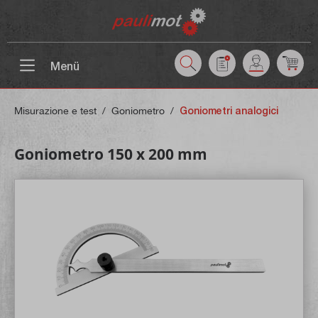
ntenuto principale
Menü
Misurazione e test
/
Goniometro
/
Goniometri analogici
Goniometro 150 x 200 mm