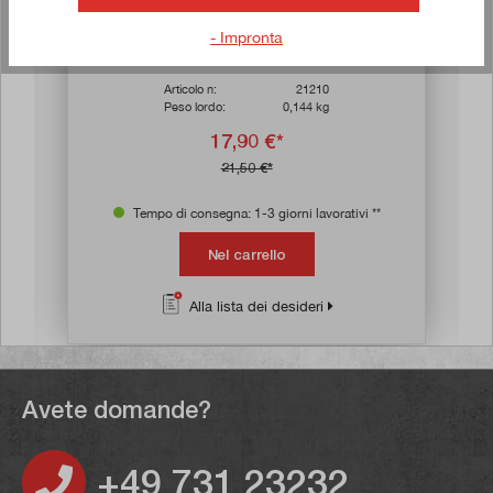
le
Valutazione media di 4.9 su 5 stelle
Goniometro con guida regolabile 100 x 150
- Impronta
mm
Articolo n:
21210
Peso lordo:
0,144 kg
17,90 €*
21,50 €*
Tempo di consegna: 1-3 giorni lavorativi **
Nel carrello
Alla lista dei desideri
Avete domande?
+49 731 23232