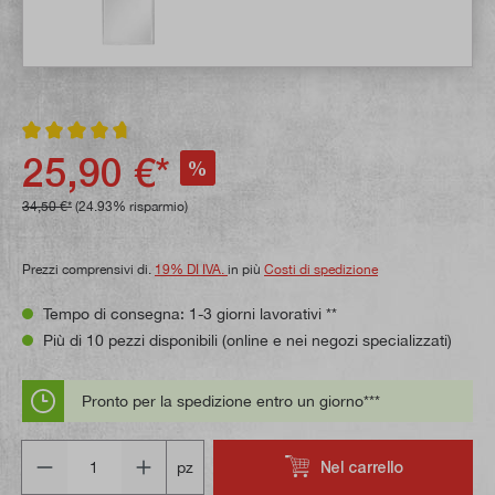
Valutazione media di 4.7 su 5 stelle
25,90 €*
%
34,50 €*
(24.93% risparmio)
Prezzi comprensivi di.
19% DI IVA.
in più
Costi di spedizione
Tempo di consegna: 1-3 giorni lavorativi **
Più di 10 pezzi disponibili (online e nei negozi specializzati)
Pronto per la spedizione entro un giorno***
Quantità
Nel carrello
pz