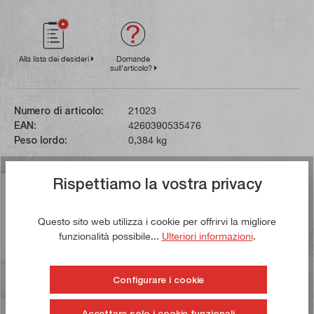
Alla lista dei desideri
Domande
sull'articolo?
Numero di articolo:
21023
EAN:
4260390535476
Peso lordo:
0,384 kg
Rispettiamo la vostra privacy
Descrizione
Questa squadra di precisione per capelli è prodotta in
Questo sito web utilizza i cookie per offrirvi la migliore
conformità alla norma DIN 875/00 e forma un angolo di
funzionalità possibile...
Ulteriori informazioni
.
90°. È realizza…
Di più
Valutazioni
7
Configurare i cookie
Accettare solo i cookie funzionali