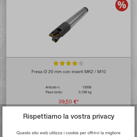
Valutazione media di 4 su 5 stelle
Fresa Ø 20 mm con inserti MK2 / M10
Articolo n:
13006
Peso lordo:
0,198 kg
39,50 €*
43,50 €*
Rispettiamo la vostra privacy
Tempo di consegna: 1-3 giorni lavorativi **
Questo sito web utilizza i cookie per offrirvi la migliore
Nel carrello