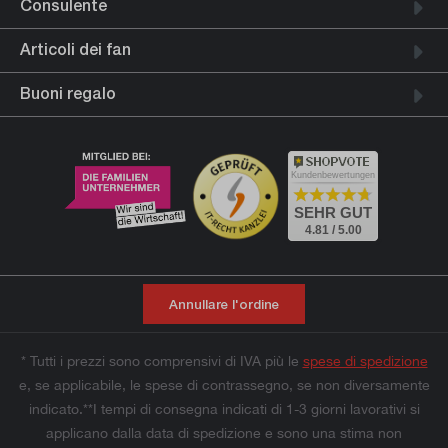
Consulente
Articoli dei fan
Buoni regalo
Kundenbewertungen
SEHR GUT
4.81 / 5.00
Annullare l'ordine
* Tutti i prezzi sono comprensivi di IVA più le
spese di spedizione
e, se applicabile, le spese di contrassegno, se non diversamente
indicato.**I tempi di consegna indicati di 1-3 giorni lavorativi si
applicano dalla data di spedizione e sono una stima non