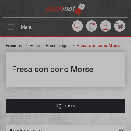
ntenuto principale
Menü
/
/
/
Fresatura
Fresa
Frese singole
Fresa con cono Morse
Fresa con cono Morse
Filtro