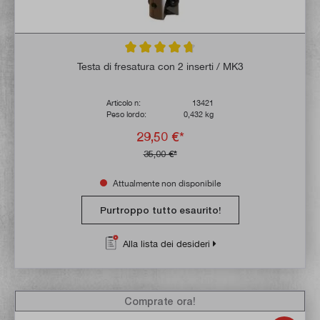
Valutazione media di 4.7 su 5 stelle
Testa di fresatura con 2 inserti / MK3
Articolo n:
13421
Peso lordo:
0,432 kg
29,50 €*
35,00 €*
Attualmente non disponibile
Purtroppo tutto esaurito!
Alla lista dei desideri
Comprate ora!