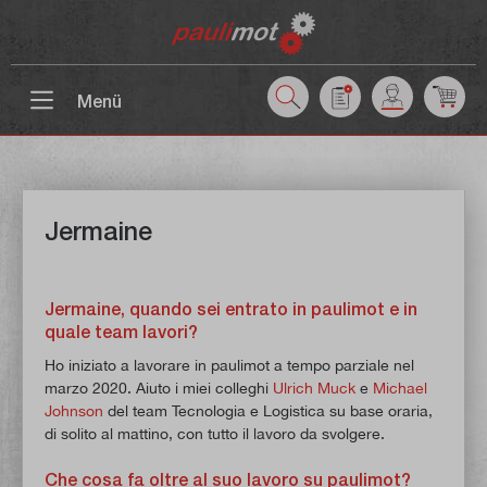
ntenuto principale
Menü
Jermaine
Jermaine, quando sei entrato in paulimot e in
quale team lavori?
Ho iniziato a lavorare in paulimot a tempo parziale nel
marzo 2020. Aiuto i miei colleghi
Ulrich Muck
e
Michael
Johnson
del team Tecnologia e Logistica su base oraria,
di solito al mattino, con tutto il lavoro da svolgere.
Che cosa fa oltre al suo lavoro su paulimot?