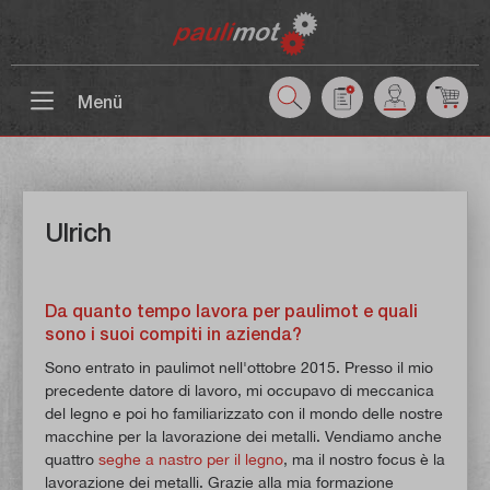
ntenuto principale
Menü
Ulrich
Da quanto tempo lavora per paulimot e quali
sono i suoi compiti in azienda?
Sono entrato in paulimot nell'ottobre 2015. Presso il mio
precedente datore di lavoro, mi occupavo di meccanica
del legno e poi ho familiarizzato con il mondo delle nostre
macchine per la lavorazione dei metalli. Vendiamo anche
quattro
seghe a nastro per il legno
, ma il nostro focus è la
lavorazione dei metalli. Grazie alla mia formazione