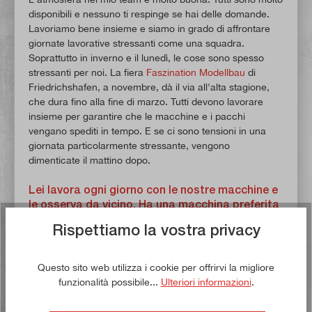
disponibili e nessuno ti respinge se hai delle domande.
Lavoriamo bene insieme e siamo in grado di affrontare
giornate lavorative stressanti come una squadra.
Soprattutto in inverno e il lunedì, le cose sono spesso
stressanti per noi. La fiera
Faszination Modellbau
di
Friedrichshafen, a novembre, dà il via all'alta stagione,
che dura fino alla fine di marzo. Tutti devono lavorare
insieme per garantire che le macchine e i pacchi
vengano spediti in tempo. E se ci sono tensioni in una
giornata particolarmente stressante, vengono
dimenticate il mattino dopo.
Lei lavora ogni giorno con le nostre macchine e
le osserva da vicino. Ha una macchina preferita
della nostra gamma?
Rispettiamo la vostra privacy
Da quando abbiamo aggiunto la
PM5000
alla nostra
gamma, questa è la mia macchina preferita di paulimot.
Questo sito web utilizza i cookie per offrirvi la migliore
È il nostro tornio più grande e funziona in modo
funzionalità possibile...
Ulteriori informazioni
.
estremamente fluido, cosa che mi piace particolarmente.
Trovo che i suoi dettagli tecnici siano notevoli e