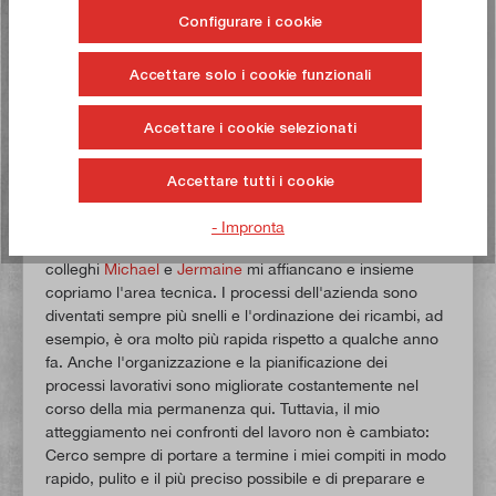
personalmente mi piace lavorare con e su macchine di
Configurare i cookie
grandi dimensioni come la
PM5000
. La macchina si
distingue anche per la sua elevata affidabilità.
Accettare solo i cookie funzionali
Lei è in azienda da un po' di tempo. Cosa è
cambiato da quando ha iniziato nel 2015?
Accettare i cookie selezionati
L'intera azienda si è sviluppata enormemente. Il volume
degli ordini è aumentato e con esso il numero di
Accettare tutti i cookie
dipendenti. Un tempo spedivamo una o due macchine al
giorno. Oggi, durante la settimana, dal nostro magazzino
- Impronta
escono fino a 50 macchine al giorno. Ora anche i miei
colleghi
Michael
e
Jermaine
mi affiancano e insieme
copriamo l'area tecnica. I processi dell'azienda sono
diventati sempre più snelli e l'ordinazione dei ricambi, ad
esempio, è ora molto più rapida rispetto a qualche anno
fa. Anche l'organizzazione e la pianificazione dei
processi lavorativi sono migliorate costantemente nel
corso della mia permanenza qui. Tuttavia, il mio
atteggiamento nei confronti del lavoro non è cambiato:
Cerco sempre di portare a termine i miei compiti in modo
rapido, pulito e il più preciso possibile e di preparare e