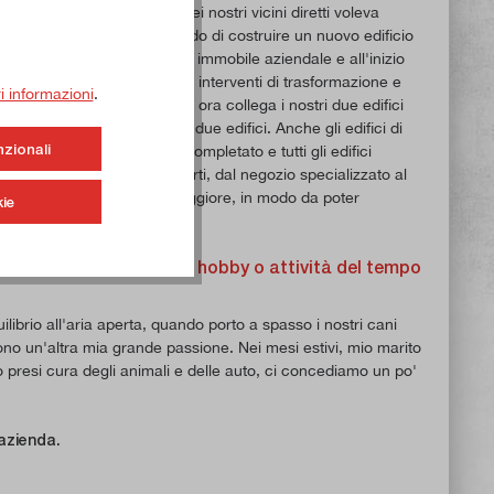
tavia, è emerso che uno dei nostri vicini diretti voleva
 notevolmente ed era in grado di costruire un nuovo edificio
'acquisto del suo precedente immobile aziendale e all'inizio
mo realizzato diversi piccoli interventi di trasformazione e
ri informazioni
.
one di un nuovo edificio, che ora collega i nostri due edifici
o lotto di terreno con altri due edifici. Anche gli edifici di
nzionali
do il nuovo edificio sarà completato e tutti gli edifici
circa 4.000 m². Tutti i reparti, dal negozio specializzato al
 spazio significativamente maggiore, in modo da poter
ie
sto stressante. In quali hobby o attività del tempo
librio all'aria aperta, quando porto a spasso i nostri cani
no un'altra mia grande passione. Nei mesi estivi, mio marito
o presi cura degli animali e delle auto, ci concediamo un po'
'azienda.