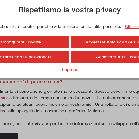
za così fortunata come quella del 2011 si sarebbe ripetuta. Nel 2018, tut
Rispettiamo la vostra privacy
a sua sede e il suo edificio, poiché anche la sua azienda era cresciuta
 grande all'altra estremità della strada. Ci siamo subito accordati per l
ci siamo recati insieme presso lo studio notarile. Negli ultimi mesi abbia
 utilizza i cookie per offrirvi la migliore funzionalità possibile...
Ulterio
azione dell'edificio acquistato. Nel settembre 2020 è iniziata la costruzi
 Nel luglio 2020 siamo riusciti ad acquistare dallo stesso vicino un second
Configurare i cookie
Accettare solo i cookie fu
to saranno collegati al nostro complesso edilizio nei prossimi mesi. Quan
llegati, avremo più che raddoppiato lo spazio utilizzabile, portandolo a 
, alla logistica, all'officina e all'amministrazione, disporranno di uno
ttare i cookie selezionati
Accettare tutti i cook
 la nostra traiettoria di crescita nei prossimi anni.
- Impronta
avoro di amministratore delegato deve essere a volte piutto
rova un po' di pace e relax?
almente ci sono anche giornate molto stressanti. Spesso trovo il mio equi
nior
o trascorro del tempo con i miei due cavalli. Le auto americane so
ecipiamo ad alcuni eventi insieme ai nostri amici. Una volta che ci siam
lax sulla spiaggia della nostra isola preferita, Maiorca.
imone, per l'intervista e per tutte le informazioni sullo sviluppo dell