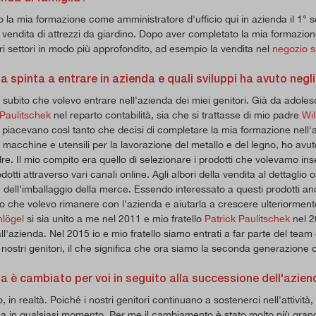
o la mia formazione come amministratore d'ufficio qui in azienda il 1° se
 vendita di attrezzi da giardino. Dopo aver completato la mia formazi
altri settori in modo più approfondito, ad esempio la vendita nel
negozio s
a spinta a entrare in azienda e quali sviluppi ha avuto negli
 subito che volevo entrare nell'azienda dei miei genitori. Già da adole
 Paulitschek
nel reparto contabilità, sia che si trattasse di mio padre
Wi
mi piacevano così tanto che decisi di completare la mia formazione nell'
i macchine e utensili per la lavorazione del metallo e del legno, ho avuto
re. Il mio compito era quello di selezionare i prodotti che volevamo ins
dotti attraverso vari canali online. Agli albori della vendita al dettagli
e dell'imballaggio della merce. Essendo interessato a questi prodotti an
o che volevo rimanere con l'azienda e aiutarla a crescere ulteriormente
hlögel
si sia unito a me nel 2011 e mio fratello
Patrick Paulitschek
nel 2
all'azienda. Nel 2015 io e mio fratello siamo entrati a far parte del te
 nostri genitori, il che significa che ora siamo la seconda generazione d
a è cambiato per voi in seguito alla successione dell'azie
 in realtà. Poiché i nostri genitori continuano a sostenerci nell'attivit
a in qualsiasi momento. Per me il cambiamento è stato molto più gran