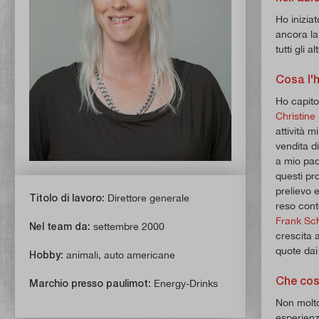
Ho iniziat
ancora la
tutti gli 
Cosa l'h
Ho capito
Christine
attività 
vendita d
a mio pad
questi pro
prelievo 
Titolo di lavoro:
Direttore generale
reso cont
Frank Sc
Nel team da:
settembre 2000
crescita 
quote dai
Hobby:
animali, auto americane
Che cos
Marchio presso paulimot:
Energy-Drinks
Non molto,
esperienz