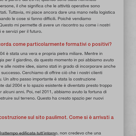
rsone, il che significa che le attività operative sono
ati. Tuttavia, mi piace ancora dare una mano nella logistica
uando le cose si fanno difficili. Poiché vendiamo
. Questo mi permette di avere un riscontro su come i nostri
e servizi per il futuro.
ricorda come particolarmente formativi o positivi?
4 è stata una vera e propria pietra miliare. Mentre in
gia per il giardino, da questo momento in poi abbiamo avuto
tre alle nostre idee, siamo stati in grado di incorporare anche
successo. Cerchiamo di offrire ciò che i nostri clienti
y. Un altro passo importante è stata la costruzione
e dal 2004 e lo spazio esistente è diventato presto troppo
alcuni anni. Poi, nel 2011, abbiamo avuto la fortuna di
struire sul terreno. Questo ha creato spazio per nuovi
ostruzione sul sito paulimot. Come si è arrivati a
l frattempo edificata tutt'intorno, non credevo che una