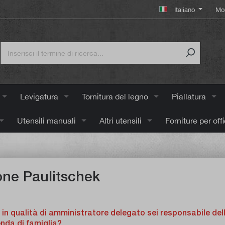
Italiano
Mo
Levigatura
Tornitura del legno
Piallatura
Utensili manuali
Altri utensili
Forniture per off
ne Paulitschek
 in qualità di amministratore delegato sei responsabile del
enda di famiglia?