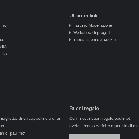
Ulteriori link
i noi
Fascino Modellazione
Workshop di progetti
sce
Impostazioni dei cookie
lità
izio
Buoni regalo
 maglietta, di un cappellino o di un
Con i nostri buoni regalo paulimot
 un
avete il regalo perfetto a portata di m
fan di paulimot.