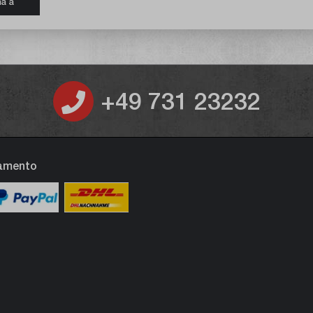
na a
+49 731 23232
gamento