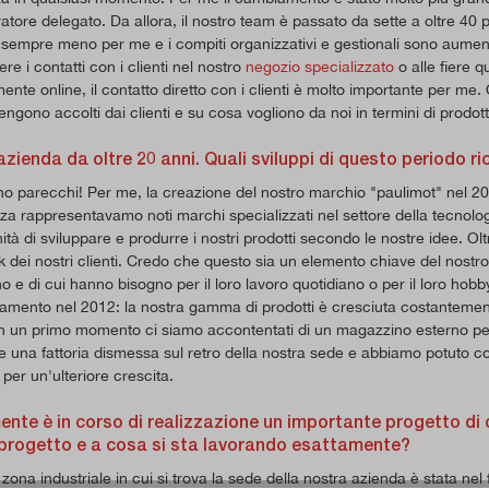
atore delegato. Da allora, il nostro team è passato da sette a oltre 40 pe
 sempre meno per me e i compiti organizzativi e gestionali sono aument
e i contatti con i clienti nel nostro
negozio specializzato
o alle fiere q
mente online, il contatto diretto con i clienti è molto importante per me
engono accolti dai clienti e su cosa vogliono da noi in termini di prodotti 
 azienda da oltre 20 anni. Quali sviluppi di questo periodo 
o parecchi! Per me, la creazione del nostro marchio "paulimot" nel 200
a rappresentavamo noti marchi specializzati nel settore della tecnolo
ità di sviluppare e produrre i nostri prodotti secondo le nostre idee. Ol
k dei nostri clienti. Credo che questo sia un elemento chiave del nostro 
o e di cui hanno bisogno per il loro lavoro quotidiano o per il loro hobb
iamento nel 2012: la nostra gamma di prodotti è cresciuta costantement
In un primo momento ci siamo accontentati di un magazzino esterno per 
e una fattoria dismessa sul retro della nostra sede e abbiamo potuto co
 per un'ulteriore crescita.
nte è in corso di realizzazione un importante progetto di c
progetto e a cosa si sta lavorando esattamente?
 zona industriale in cui si trova la sede della nostra azienda è stata ne