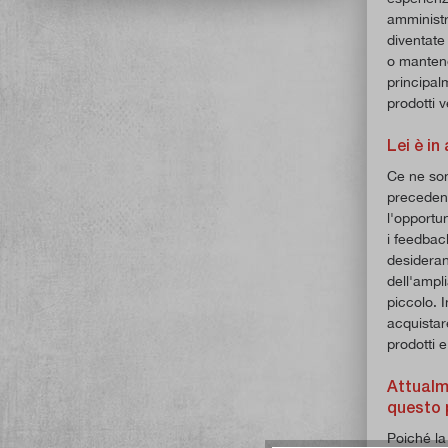
amministr
diventate
o mantener
principal
prodotti v
Lei è in
Ce ne son
precedenz
l'opportun
i feedbac
desideran
dell'ampl
piccolo. 
acquistar
prodotti e
Attualme
questo 
Poiché la