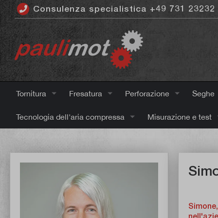
Consulenza specialistica +49 731 23232
ntenuto principale
Tornitura
Fresatura
Perforazione
Seghe
Tecnologia dell'aria compressa
Misurazione e test
Simo
Simone,
nell'azi