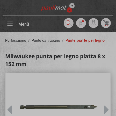
ntenuto principale
Menü
Perforazione
/
Punte da trapano
/
Punte piatte per legno
Milwaukee punta per legno piatta 8 x
152 mm