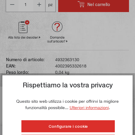
Nel carrello
pz
Alla lista dei desideri
Domande
sull'articolo?
Numero di articolo:
4932363130
EAN:
4002395332618
Peso lordo:
0,04 kg
Rispettiamo la vostra privacy
Descrizione
Questo sito web utilizza i cookie per offrirvi la migliore
Questa punta piatta per la lavorazione del legno può
funzionalità possibile...
Ulteriori informazioni
.
essere inserita direttamente nel mandrino di un
avvitatore a batteria g…
Di più
Configurare i cookie
Valutazioni
1