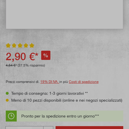
Valutazione media di 5 su 5 stelle
2,90 €*
%
4,64 €*
(37.5% risparmio)
Prezzi comprensivi di.
19% DI IVA.
in più
Costi di spedizione
Tempo di consegna: 1-3 giorni lavorativi **
Meno di 10 pezzi disponibili (online e nei negozi specializzati)
Pronto per la spedizione entro un giorno***
Quantità